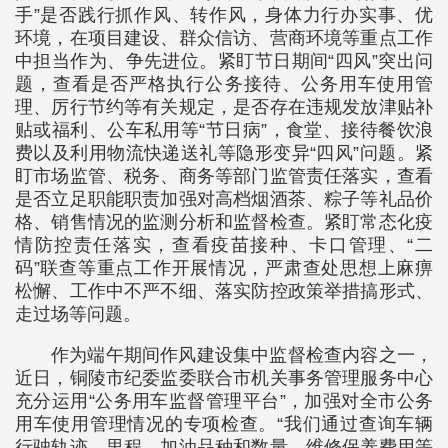
手”是否践行抓作风、转作风，身体力行办实事、优
环境，在项目建设、群众信访、营商环境等重点工作
中担当作为、争先进位。紧盯节日期间“四风”突出问
题，查看是否严格执行公务接待、公务用车使用管
理、厉行节约等有关规定，是否存在违规发放津贴补
贴或福利、公车私用等“节日病”，食堂、接待餐饮浪
费以及利用物流快递送礼等隐形变异“四风”问题。紧
盯市场监管、税务、商务等部门监管责任落实，查看
是否立足职能职责加强对高档烟酒茶、粽子等礼品价
格、销售情况的监测分析和监督检查。紧盯常态化疫
情防控责任落实，查看疫苗接种、卡口管理、“二
码”联查等重点工作开展情况，严肃查处思想上麻痹
松懈、工作中不严不细、落实防控政策举措搞形式、
走过场等问题。
作为端午期间作风建设集中监督检查内容之一，
近日，铜陵市纪委监委联合市机关事务管理服务中心
充分运用“公务用车监督管理平台”，加强对全市公务
用车使用管理情况的专项检查。“我们通过查询车辆
行驶轨迹、里程、加油品种和数量、维修保养费用等