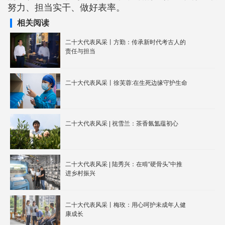
努力、担当实干、做好表率。
相关阅读
二十大代表风采丨方勤：传承新时代考古人的
责任与担当
二十大代表风采丨徐芙蓉:在生死边缘守护生命
二十大代表风采 | 祝雪兰：茶香氤氲蕴初心
二十大代表风采 | 陆秀兴：在啃“硬骨头”中推
进乡村振兴
二十大代表风采丨梅玫：用心呵护未成年人健
康成长