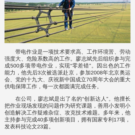
带电作业是一项技术要求高、工作环境苦、劳动
强度大、危险系数高的工作。廖志斌先后组织参与完
成500多项带电作业，实现“零差错”。因出色的工作
能力，他先后3次被选派赴京，参加2008年北京奥运
会、党的十九大、庆祝新中国成立70周年大会的重大
供电保障工作，每一次都圆满完成任务。
在公司，廖志斌是出了名的“创新达人”。他擅长
把作业现场发现的问题作为研究课题，善用小发明小
创造解决工作疑难杂症、攻克技术难题。多年来，他
主持参与完成40多项创新项目，拥有国家专利17项，
发表科技论文23篇。