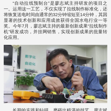
“自动拉线预制台”是廖志斌主持研发的项目之
一。运用这一工艺，不仅实现了拉线制作标准化，还
将恢复送电时间由通常的32分钟缩短至14分钟，其因
显著的技术创新和应用成效获得全国水电行业一等
奖。今年7月，廖志斌主持的最新创新成果“拉线制作
机”研发成功，并挂网销售，实现创新成果的批量转
化应用。
长期的实践和钻研，磨砺出精湛的技艺，廖志斌