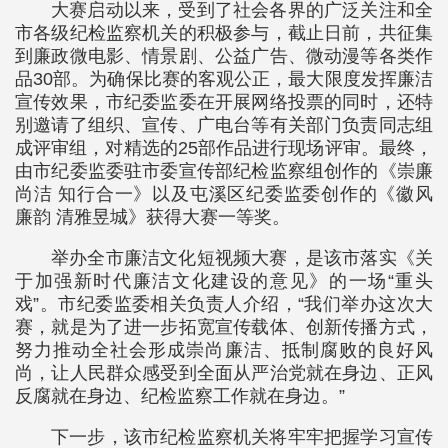
大赛启动以来，受到了社会各界的广泛关注和全
市各级纪检监察机关的积极参与，截止日前，共征集
到廉政微电影、情景剧、公益广告、微动漫等各类作
品30部。为确保比赛的客观公正，最大限度发挥廉洁
宣传效果，市纪委监委在开展网络投票的同时，还特
别邀请了组织、宣传、广电台等有关部门负责同志组
成评审组，对精选的25部作品进行现场评审。最终，
由市纪委监委驻市委宣传部纪检监察组创作的《崇廉
尚洁 知行合一》以及屯溪区纪委监委创作的《徽风
廉韵 清雅昱城》获得大赛一等奖。
举办全市廉洁文化短视频大赛，是该市落实《关
于加强新时代廉洁文化建设的意见》的一场“重头
戏”。市纪委监委相关负责人介绍，“我们举办这次大
赛，就是为了进一步拓宽宣传载体、创新传播方式，
努力推动全社会形成崇尚廉洁、抵制腐败的良好风
尚，让人民群众感受到全面从严治党就在身边、正风
反腐就在身边、纪检监察工作就在身边。”
下一步，该市纪检监察机关将牢牢把握学习宣传