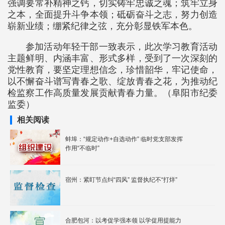
强调要常补精神之钙，切实铸牢忠诚之魂；筑牢立身
之本，全面提升斗争本领；砥砺奋斗之志，努力创造
崭新业绩；绷紧纪律之弦，充分彰显铁军本色。
参加活动年轻干部一致表示，此次学习教育活动
主题鲜明、内涵丰富、形式多样，受到了一次深刻的
党性教育，要坚定理想信念，珍惜韶华，牢记使命，
以不懈奋斗谱写青春之歌、绽放青春之花，为推动纪
检监察工作高质量发展贡献青春力量。（阜阳市纪委
监委）
相关阅读
蚌埠：“规定动作+自选动作” 临时党支部发挥
作用“不临时”
宿州：紧盯节点纠“四风” 监督执纪不“打烊”
合肥包河：以考促学强本领 以学促用提能力