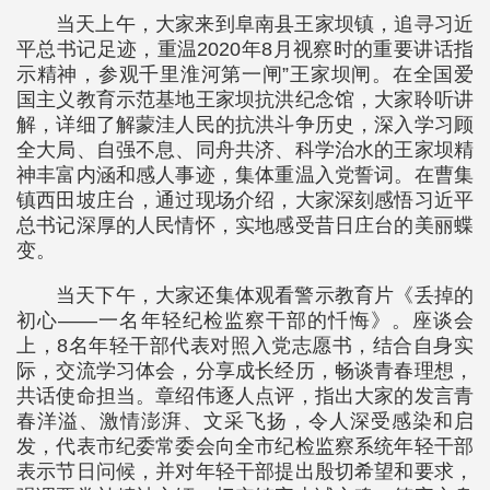
当天上午，大家来到阜南县王家坝镇，追寻习近
平总书记足迹，重温2020年8月视察时的重要讲话指
示精神，参观千里淮河第一闸”王家坝闸。在全国爱
国主义教育示范基地王家坝抗洪纪念馆，大家聆听讲
解，详细了解蒙洼人民的抗洪斗争历史，深入学习顾
全大局、自强不息、同舟共济、科学治水的王家坝精
神丰富内涵和感人事迹，集体重温入党誓词。在曹集
镇西田坡庄台，通过现场介绍，大家深刻感悟习近平
总书记深厚的人民情怀，实地感受昔日庄台的美丽蝶
变。
当天下午，大家还集体观看警示教育片《丢掉的
初心——一名年轻纪检监察干部的忏悔》。座谈会
上，8名年轻干部代表对照入党志愿书，结合自身实
际，交流学习体会，分享成长经历，畅谈青春理想，
共话使命担当。章绍伟逐人点评，指出大家的发言青
春洋溢、激情澎湃、文采飞扬，令人深受感染和启
发，代表市纪委常委会向全市纪检监察系统年轻干部
表示节日问候，并对年轻干部提出殷切希望和要求，