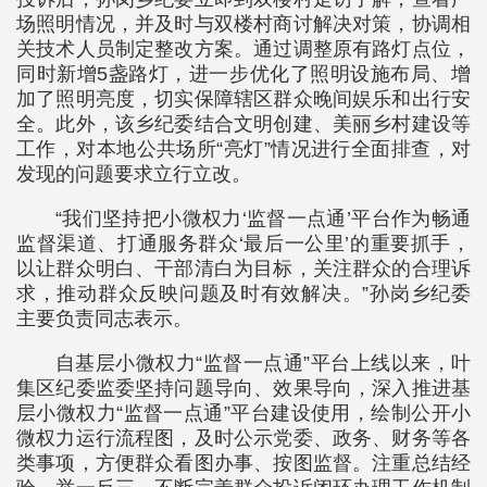
场照明情况，并及时与双楼村商讨解决对策，协调相
关技术人员制定整改方案。通过调整原有路灯点位，
同时新增5盏路灯，进一步优化了照明设施布局、增
加了照明亮度，切实保障辖区群众晚间娱乐和出行安
全。此外，该乡纪委结合文明创建、美丽乡村建设等
工作，对本地公共场所“亮灯”情况进行全面排查，对
发现的问题要求立行立改。
“我们坚持把小微权力‘监督一点通’平台作为畅通
监督渠道、打通服务群众‘最后一公里’的重要抓手，
以让群众明白、干部清白为目标，关注群众的合理诉
求，推动群众反映问题及时有效解决。”孙岗乡纪委
主要负责同志表示。
自基层小微权力“监督一点通”平台上线以来，叶
集区纪委监委坚持问题导向、效果导向，深入推进基
层小微权力“监督一点通”平台建设使用，绘制公开小
微权力运行流程图，及时公示党委、政务、财务等各
类事项，方便群众看图办事、按图监督。注重总结经