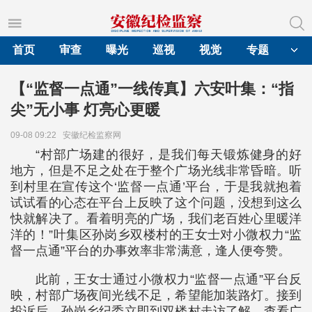
首页
审查
曝光
巡视
视觉
专题
【“监督一点通”一线传真】六安叶集：“指
尖”无小事 灯亮心更暖
09-08 09:22
安徽纪检监察网
“村部广场建的很好，是我们每天锻炼健身的好
地方，但是不足之处在于整个广场光线非常昏暗。听
到村里在宣传这个‘监督一点通’平台，于是我就抱着
试试看的心态在平台上反映了这个问题，没想到这么
快就解决了。看着明亮的广场，我们老百姓心里暖洋
洋的！”叶集区孙岗乡双楼村的王女士对小微权力“监
督一点通”平台的办事效率非常满意，逢人便夸赞。
此前，王女士通过小微权力“监督一点通”平台反
映，村部广场夜间光线不足，希望能加装路灯。接到
投诉后，孙岗乡纪委立即到双楼村走访了解，查看广