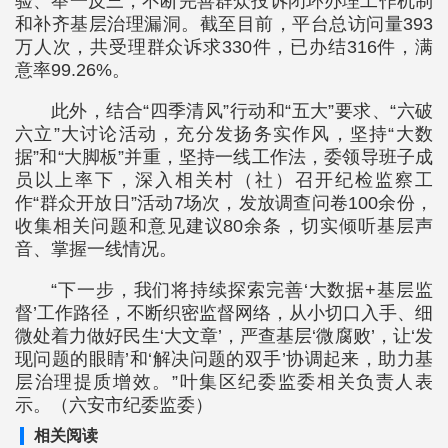
验、举一反三，不断完善群众投诉闭环办理工作机制
和补齐基层治理漏洞。截至目前，平台总访问量393
万人次，共受理群众诉求330件，已办结316件，满
意率99.26%。
此外，结合“四季清风”行动和“五大”要求、“六破
六立”大讨论活动，充分发扬务实作风，坚持“大数
据”和“大脚板”并重，坚持一线工作法，委领导班子成
员以上率下，深入相关村（社）召开纪检监察工
作“群众开放日”活动7场次，发放调查问卷100余份，
收集相关问题和意见建议80余条，切实倾听基层声
音、掌握一线情况。
“下一步，我们将持续探索完善‘大数据+基层监
督’工作路径，不断织密监督网络，从小切口入手、细
微处着力做好民生‘大文章’，严查基层‘微腐败’，让‘发
现问题的眼睛’和‘解决问题的双手’协调起来，助力基
层治理提质增效。”叶集区纪委监委相关负责人表
示。（六安市纪委监委）
相关阅读