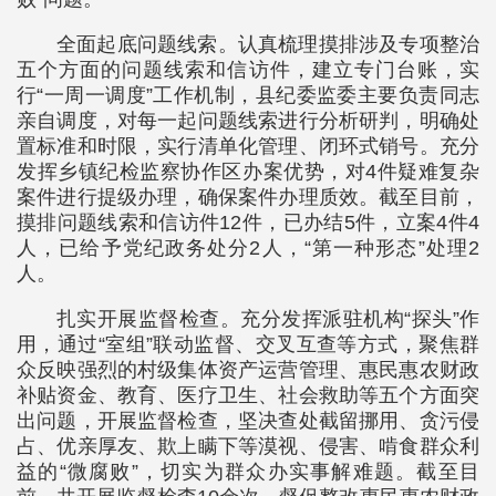
全面起底问题线索。认真梳理摸排涉及专项整治
五个方面的问题线索和信访件，建立专门台账，实
行“一周一调度”工作机制，县纪委监委主要负责同志
亲自调度，对每一起问题线索进行分析研判，明确处
置标准和时限，实行清单化管理、闭环式销号。充分
发挥乡镇纪检监察协作区办案优势，对4件疑难复杂
案件进行提级办理，确保案件办理质效。截至目前，
摸排问题线索和信访件12件，已办结5件，立案4件4
人，已给予党纪政务处分2人，“第一种形态”处理2
人。
扎实开展监督检查。充分发挥派驻机构“探头”作
用，通过“室组”联动监督、交叉互查等方式，聚焦群
众反映强烈的村级集体资产运营管理、惠民惠农财政
补贴资金、教育、医疗卫生、社会救助等五个方面突
出问题，开展监督检查，坚决查处截留挪用、贪污侵
占、优亲厚友、欺上瞒下等漠视、侵害、啃食群众利
益的“微腐败”，切实为群众办实事解难题。截至目