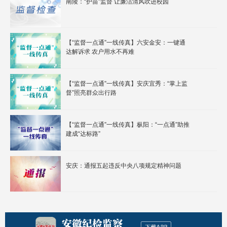
南陵：“护苗”监督 让廉洁清风吹进校园
【“监督一点通”一线传真】六安金安：一键通
达解诉求 农户用水不再难
【“监督一点通”一线传真】安庆宜秀：“掌上监
督”照亮群众出行路
【“监督一点通”一线传真】枞阳：“一点通”助推
建成“达标路”
安庆：通报五起违反中央八项规定精神问题