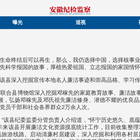
曝光
巡视
如生命终结后可以再生，那么，我仍选择中国，选择核事业
先科学报国的故事，厚植热爱祖国、立志报国的家国情
该县深入挖掘宣传本地名人廉洁事迹和崇高品格、学习
联合县博物馆深入挖掘邓稼先的家庭教育故事、廉洁故事
微视频，弘扬邓稼先及邓氏祖先廉洁修身、潜德不耀的优
党员干部和社会各界群众2万余人次。
。”该县纪委监委分管负责人介绍道，“怀宁历史悠久、底
年来该县开展廉洁文化资源摸底统计工作，目前收集整理
品旅游线路。启动清廉村居建设，深入挖掘和利用各村居