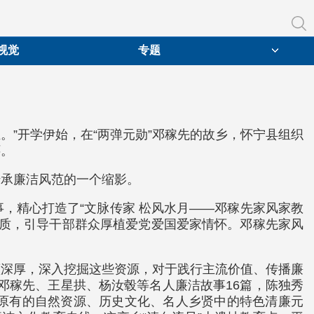
视觉
专题
。”开学伊始，在“两弹元勋”邓稼先的故乡，怀宁县组织
怀。
传承廉洁风范的一个缩影。
，精心打造了“文脉传家 松风水月——邓稼先家风家教
良品质，引导干部群众厚植爱党爱国爱家情怀。邓稼先家风
蕴深厚，深入挖掘这些资源，对于践行主流价值、传播廉
邓稼先、王星拱、杨汝毂等名人廉洁故事16篇，陈独秀
原有的自然资源、历史文化、名人乡贤中的特色清廉元