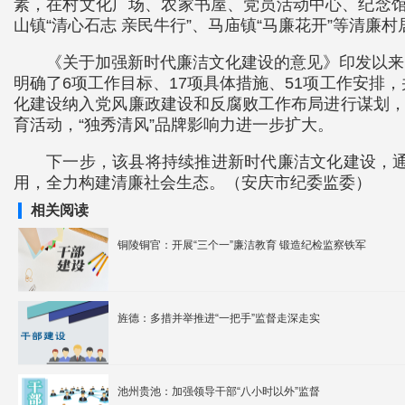
素，在村文化广场、农家书屋、党员活动中心、纪念馆
山镇“清心石志 亲民牛行”、马庙镇“马廉花开”等清
《关于加强新时代廉洁文化建设的意见》印发以来
明确了6项工作目标、17项具体措施、51项工作安排
化建设纳入党风廉政建设和反腐败工作布局进行谋划，先
育活动，“独秀清风”品牌影响力进一步扩大。
下一步，该县将持续推进新时代廉洁文化建设，
用，全力构建清廉社会生态。（安庆市纪委监委）
相关阅读
铜陵铜官：开展“三个一”廉洁教育 锻造纪检监察铁军
旌德：多措并举推进“一把手”监督走深走实
池州贵池：加强领导干部“八小时以外”监督