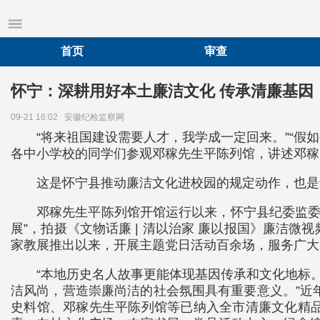
首页
审查
怀宁：深耕用好本土廉洁文化 传承清廉基因
09-21 16:02
安徽纪检监察网
“将来祖国建设需要人才，我学成一定回来。”“假
各中小学校的同学们参观邓稼先生平陈列馆，讲述邓稼
这是怀宁县推动廉洁文化进校园的规定动作，也是
邓稼先生平陈列馆开馆运行以来，怀宁县纪委监委
展”，拍摄《文物话廉 | 清以治家 廉以报国》廉洁
家教展推出以来，开展主题党日活动百余场，服务广大
“本地历史名人故事更能体现基因传承和文化地标
洁风尚，营造崇廉尚洁的社会氛围具有重要意义。”近
史料馆、邓稼先生平陈列馆等已纳入全市清廉文化精