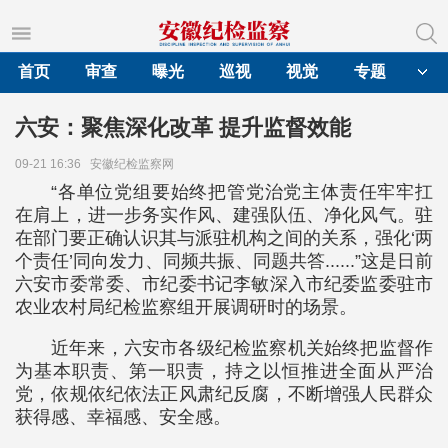
首页
审查
曝光
巡视
视觉
专题
六安：聚焦深化改革 提升监督效能
09-21 16:36
安徽纪检监察网
“各单位党组要始终把管党治党主体责任牢牢扛
在肩上，进一步务实作风、建强队伍、净化风气。驻
在部门要正确认识其与派驻机构之间的关系，强化‘两
个责任’同向发力、同频共振、同题共答......”这是日前
六安市委常委、市纪委书记李敏深入市纪委监委驻市
农业农村局纪检监察组开展调研时的场景。
近年来，六安市各级纪检监察机关始终把监督作
为基本职责、第一职责，持之以恒推进全面从严治
党，依规依纪依法正风肃纪反腐，不断增强人民群众
获得感、幸福感、安全感。