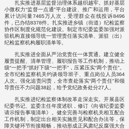
扎实推进基层监督治理体系越织越牢。抓好基层
小微权力“监督一点通”平台建设、推广和运用，平台
累计访问量7465万人次，受理群众在线投诉8496
件，已办结8378件。扎实推进乡镇（街道）纪检监察
协作区制度化规范化建设。制定市纪委监委加强对派
驻机构直接领导统一管理责任落实清单、派驻（出）
纪检监察机构履职清单等。
扎实推进全面从严治党责任一体贯通。建立健全
履责提醒、清单管理、履职报告等工作机制，推动上
级“一把手”抓好下级“一把手”，压紧压实“两个责任”。
全市纪检监察机关约谈领导班子、重点岗位人员364
人次。强化追责问责，全市查处落实“两个责任”和领
导责任不力问题38起，给予党纪政务处分27人。
扎实推进纪检监察体制改革走深走实。开展县区
纪委书记、监委主任年度述职，修订《向省纪委监委
请示报告事项清单》。健全完善与检察机关相互配合
工作机制，制定出台相关实施意见和配合办法等，保
障关键环节衔接顺畅，推动形成正风肃纪反腐强大合