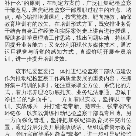
补什么”的原则，在制定方案前，广泛征集纪检监察
干部意见，聚焦纪检监察干部履职过程中的难点、堵
点，精心编排培训课程，按需施教、靶向施教，确保
教育培训有的放矢。在培训形式方面，既安排业务骨
干结合自身工作经验和实际案例走上讲台进行授课，
帮助参训学员理清工作思路，找出问题症结，持续巩
固提升业务能力；又充分利用现代多媒体技术，通过
运用视觉与听觉的感知方式，直观鲜明开展全员培
训，进一步提升培训质效。
该市纪委监委把一体推进纪检监察干部队伍建设
作为推动纪检监察工作高质量发展的重要内容，在抓
好集中培训的同时，还注重采取全方位、系统化的方
式，着力培养理论功底扎实、业务纪法兼通、忠诚干
净担当的“多面手”。一方面着眼实战，坚持以干带
训、实战练兵，并打造“老带新、熟带生、强带弱”循
环链条，以实战训练推动纪检监察干部既专且博。另
一方面强化管理，坚持把加强纪律教育摆在突出位
置，通过分层分类开展廉政谈话、组织观看警示教育
片、旁听庭审等系列教育“套餐”，进一步引导纪检监