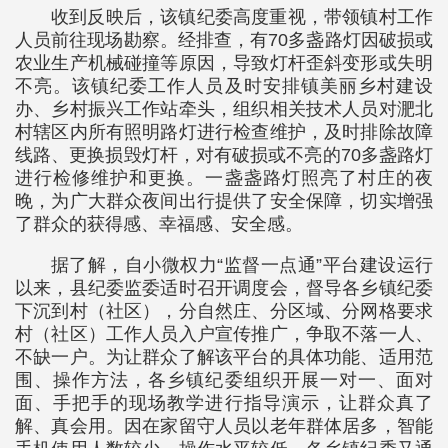
收到反映后，该镇纪委高度重视，带领镇村工作
人员前往现场勘察。经排查，有70多盏路灯因破损或
农业生产机械碰撞等原因，导致灯杆歪斜变形或失明
不亮。该镇纪委工作人员及时安排镇美丽乡村建设
办、乡村振兴工作站牵头，组织相关技术人员对淝北
村辖区内所有照明路灯进行检查维护，及时排除故障
线路、更换损毁灯杆，对有破损或不亮的70多盏路灯
进行检修维护和更换。一盏盏路灯照亮了村庄的夜
晚，为广大群众夜间出行提供了安全保障，切实增强
了群众的获得感、幸福感、安全感。
据了解，自小微权力“监督一点通”平台建设运行
以来，县纪委监委适时召开调度会，督导各乡镇纪委
下沉到村（社区），分自然庄、分区域、分网格要求
村（社区）工作人员入户宣传推广，争取不落一人、
不缺一户。为让群众了解该平台的具体功能、适用范
围、操作方法，各乡镇纪委组织开展一对一、面对
面、手把手的现场教学进行指导演示，让群众真了
解、真会用。因在家留守人员以老年群体居多，智能