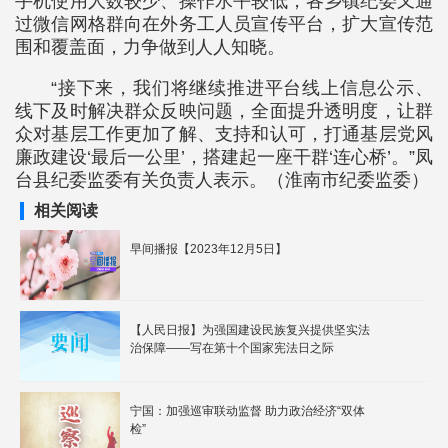
手机使用人数较少、操作水平较低，各乡镇纪委又通
过微信网格群向在外务工人员宣传平台，扩大宣传范
围和覆盖面，力争做到人人知晓。
“接下来，我们将继续推进平台线上信息公示、
线下及时解决群众反映问题，全面提升透明度，让群
众对基层工作更加了解、支持和认可，打通基层党风
廉政建设‘最后一公里’，搭建起一座干群‘连心桥’。”凤
台县纪委监委有关负责人表示。（淮南市纪委监委）
相关阅读
早间播报【2023年12月5日】
【人民日报】为强国建设民族复兴提供坚实法
治保障——写在第十个国家宪法日之际
宁国：加强巡审联动监督 助力政治经济“双体
检”