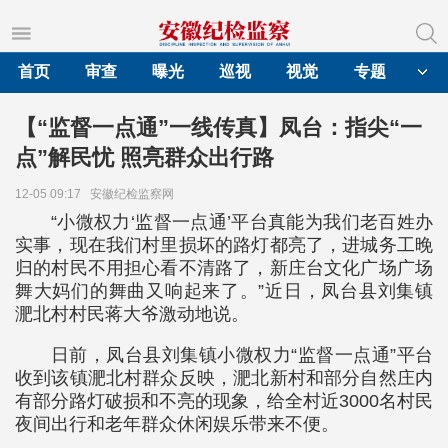
首页
审查
曝光
巡视
视觉
专题
【“监督一点通”一线传真】凤台：指尖“一
点”解民忧 照亮群众出行路
12-05 09:17
安徽纪检监察网
“小微权力‘监督一点通’平台真能为我们老百姓办
实事，现在我们村里损坏的路灯都亮了，进城务工晚
归的村民不用担心看不清路了，新庄台文化广场广场
舞大妈们的舞曲又响起来了。”近日，凤台县刘集镇
淝北村村民蒋大爷激动地说。
日前，凤台县刘集镇小微权力“监督一点通”平台
收到该镇淝北村群众反映，淝北新村和部分自然庄内
有部分路灯破损和不亮的现象，给全村近3000名村民
夜间出行和老年群众休闲娱乐带来不便。