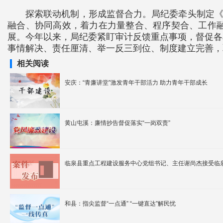
探索联动机制，形成监督合力。局纪委牵头制定《
融合、协同高效，着力在力量整合、程序契合、工作
展。今年以来，局纪委紧盯审计反馈重点事项，督促各
事情解决、责任厘清、举一反三到位、制度建立完善，
相关阅读
安庆：“青廉讲堂”激发青年干部活力 助力青年干部成长
黄山屯溪：廉情抄告督促落实“一岗双责”
临泉县重点工程建设服务中心党组书记、主任谢尚杰接受临
和县：指尖监督“一点通” “一键直达”解民忧