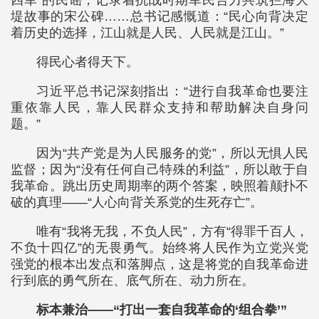
四军”的民谣，记录着抗战时期军民合力共筑拦海大
堤故事的宋公碑……总书记感慨道：“民心向背决定
着历史的选择，江山就是人民、人民就是江山。”
得民心者得天下。
习近平总书记深刻指出：“进行自我革命也要注
重依靠人民，靠人民群众支持和帮助解决自身问
题。”
因为“共产党是为人民服务的党”，所以无惧人民
监督；因为“没有任何自己特殊的利益”，所以敢于自
我革命。跳出历史周期率的两个答案，映照着颠扑不
破的真理——“人心向背关系党的生死存亡”。
唯有“我将无我，不负人民”，方有“得罪千百人，
不负十四亿”的无畏勇气。始终将人民作为立党兴党
强党的根本出发点和落脚点，这是将党的自我革命进
行到底的勇气所在、底气所在、动力所在。
标本兼治——“打出一套自我革命的‘组合拳’”