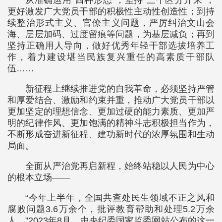
从准确运用“四种形态”，坚持“三个区分开来”，
更好激发广大党员干部的积极性主动性创造性；到持
续整治形式主义、官僚主义问题，严厉纠治文山会
海、层层加码、过度留痕等问题，为基层减负；再到
坚持正确用人导向，做好优秀年轻干部选拔培养工
作，着力建设堪当民族复兴重任的高素质干部队
伍……
新征程上继续推进党的自我革命，必须坚持严管
和厚爱结合、激励和约束并重，推动广大党员干部以
更加坚定的理想信念、更加过硬的能力素质、更加严
明的纪律作风、更加饱满的精神斗志积极担当作为，
不断形成奋进新征程、建功新时代的浓厚氛围和生动
局面。
全面从严治党再启新程，始终站稳以人民为中心
的根本立场——
“今年上半年，全国共查处民生领域不正之风和
腐败问题3.6万余个，批评教育帮助和处理5.2万余
人。”2023年8月，中央纪委国家监委网站公布的这一