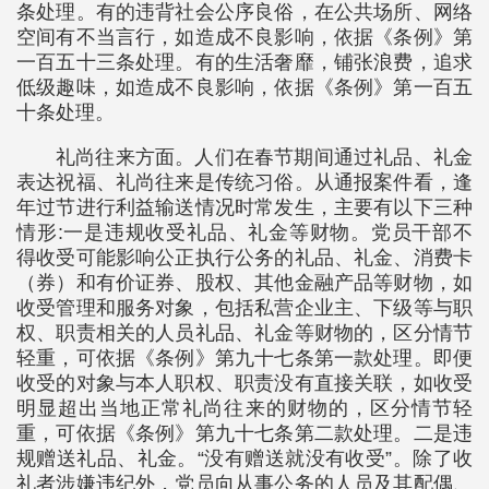
条处理。有的违背社会公序良俗，在公共场所、网络
空间有不当言行，如造成不良影响，依据《条例》第
一百五十三条处理。有的生活奢靡，铺张浪费，追求
低级趣味，如造成不良影响，依据《条例》第一百五
十条处理。
礼尚往来方面。人们在春节期间通过礼品、礼金
表达祝福、礼尚往来是传统习俗。从通报案件看，逢
年过节进行利益输送情况时常发生，主要有以下三种
情形:一是违规收受礼品、礼金等财物。党员干部不
得收受可能影响公正执行公务的礼品、礼金、消费卡
（券）和有价证券、股权、其他金融产品等财物，如
收受管理和服务对象，包括私营企业主、下级等与职
权、职责相关的人员礼品、礼金等财物的，区分情节
轻重，可依据《条例》第九十七条第一款处理。即便
收受的对象与本人职权、职责没有直接关联，如收受
明显超出当地正常礼尚往来的财物的，区分情节轻
重，可依据《条例》第九十七条第二款处理。二是违
规赠送礼品、礼金。“没有赠送就没有收受”。除了收
礼者涉嫌违纪外，党员向从事公务的人员及其配偶、