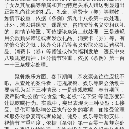
子女及其配偶等亲属和其他特定关系人赠送明显超出
正常礼尚往来的礼品、礼金、消费卡（券）等财物，
如情节较重，依据《条例》第九十八条第一款处理。
此外，若以讲课费、课题费、咨询费等名义变相送礼
的，如情节较重，可依据该条第二款处理。三是违规
用公款购买赠送或者发放礼品、消费卡（券）等。有
的慷公家之慨，以办公用品等名义套取公款后购买礼
品、消费卡（券）等赠送或作为福利发放，违反中央
八项规定精神，区分情节轻重，依据《条例》第一百
一十三条规定处理。
聚餐娱乐方面。春节期间，亲友聚会往往应接不
暇。从查处的案件看，违规聚餐、娱乐等聚会活动主
要表现为以下三种情形：一是违规吃喝。春节期间，
要严防“吃公函”“吃食堂”“吃老板”“吃下级”等隐形变异
违规吃喝行为。实践中，突出表现为三种类型：1.接
受、提供可能影响公正执行公务的宴请。如接受管理
和服务对象宴请或者旅游、健身、娱乐等活动安排，
视情节严重程度，依据《条例》第一百零一条规定处