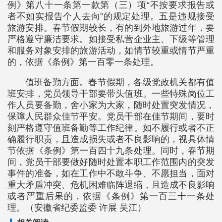
例》第八十一条第一款第（三）项“不按要求报告或
者不如实报告个人去向”的规定处理。五是违规接受
旅游安排。春节假期较长，有的到外地旅游过年，要
严格遵守廉洁要求。如接受私营企业主、下级等管理
和服务对象安排的旅游活动，如情节较重或情节严重
的，依据《条例》第一百零一条处理。
值班备勤方面。春节假期，各级党政机关都有值
班安排，党员领导干部要带头值班。一些特殊岗位工
作人员要备勤，舍小家为大家，随时处置突发情况，
保障人民群众佳节平安。党员干部在佳节期间，要时
刻严格遵守值班备勤等工作纪律。如不履行或者不正
确履行职责，且造成损失或者不良影响的，视具体情
节依据《条例》第一百四十九条处理。同时，春节期
间，党员干部要做好随时处置本职工作范围内的突发
事件的准备，如在工作中不敢斗争、不愿担当，面对
重大矛盾冲突、危机困难临阵退缩，且造成不良影响
或者严重后果的，依据《条例》第一百三十一条处
理。（安徽省纪委监委 许展 吴江）