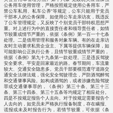
公务用车使用管理，严格按照规定使用公务用车，严
禁公车私用、私车公养”等规定，公车只能用于党员
干部本人的公务保障。如使用公车走亲访友，既违反
了公车管理规定，又反映了个别党员干部特权思想严
重。对上述行为中的直接责任者和领导责任者，如情
节较重或情节严重的，依据《条例》第一百一十七条
处理。二是借用管理和服务对象车辆。有的在走亲访
友时主动要求私营企业主、下属等提供车辆保障，如
可能影响公正执行公务，且情节较重或情节严重的，
依据《条例》第九十九条第一款处理。三是违反驾驶
安全要求。平安是回家最近的路。春节期间，车流量
较大、交通安全隐患多。党员干部要模范遵守道路交
通安全法律法规，强化安全驾驶理念，严防酒驾醉驾
和交通肇事风险。如构成酒驾的，或者涉嫌危险驾驶
罪或交通肇事罪的，《条例》第三十条、第三十三
条、第三十四条、第三十五条等均规定了相应处分。
四是不按规定报告个人去向。对于按规定需要报告个
人去向的，如党员未严格执行报备制度，存在瞒报、
谎报或未及时报告行为，若情节较重，可依据《条