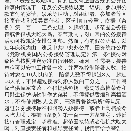
理。2.违规公款吃喝。有的在没有正当合规的公务接
待事由情况下，违反公务接待规定，组织、参加用公
款支付的宴请、娱乐等活动，对组织者、参加者等直
接责任者和领导责任者，区分情节轻重，依据《条
例》第一百一十三条处理。3.超标准、超范围公务接
待或者借机大吃大喝。春节期间，对正常的公务接待
活动可按规定安排公务餐。然而，有的假公济私，以
过年庆祝为由，违反中共中央办公厅、国务院办公厅
《党政机关国内公务接待管理规定》第十条“接待对
象应当按照规定标准自行用餐。确因工作需要，接待
单位可以安排工作餐一次，并严格控制陪餐人数。接
待对象在10人以内的，陪餐人数不得超过3人；超过
10人的，不得超过接待对象人数的三分之一。工作餐
应当供应家常菜，不得提供鱼翅、燕窝等高档菜肴和
用野生保护动物制作的菜肴，不得提供香烟和高档酒
水，不得使用私人会所、高消费餐饮场所”等规定，
超过公务接待标准和陪餐人数接待，或者上高档菜肴
大吃大喝，根据《条例》第一百一十六条规定，违反
接待管理规定，超标准、超范围接待或者借机大吃大
喝，对直接责任者和领导责任者，视情节给予警告、