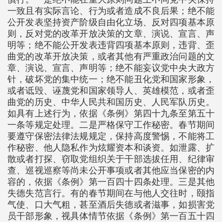
一致且有实际言论、行为或者造成不良后果；绝不能
公开发表坚持资产阶级自由化立场、反对四项基本原
则，反对党的改革开放决策的文章、演说、宣言、声
明等；绝不能公开发表违背四项基本原则，违背、歪
曲党的改革开放决策，或者其他有严重政治问题的文
章、演说、宣言、声明等；绝不能妄议党中央大政方
针，破坏党的集中统一；绝不能丑化党和国家形象，
或者诋毁、诬蔑党和国家领导人、英雄模范，或者歪
曲党的历史、中华人民共和国历史、人民军队历史。
如具有上述行为，依据《条例》第四十九条至第五十
一条等规定处理。二是严格保守工作秘密。春节期间
要遵守保密法律法规规定，保持高度警惕，不能将工
作秘密、他人隐私作为炫耀资本和谈资。如泄露、扩
散或者打探、窃取党组织关于干部选拔任用、纪律审
查、巡视巡察等尚未公开事项或者其他应当保密的内
容的，依据《条例》第一百四十四条处理。三是其他
失德失范言行。有的春节期间在与他人交往时，颐指
气使、口大气粗，甚至酒后失德或者滋事，如损害党
员干部形象，视具体情节依据《条例》第一百五十四