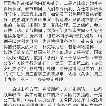
严重警告或撤销党内职务处分。二是违规操办婚礼等
喜庆事宜。春节期间，人们举办婚礼、乔迁等喜庆事
宜较多，寓意喜上加喜。如党员干部利用职权或者职
务上的影响操办喜庆事宜，若造成不良影响或情节严
重的，依据《条例》第一百条处理。三是组织、参加
赌博活动。春节期间，党员干部参加亲友间麻将等消
遣娱乐活动并无不可，但切不可参与“带彩”娱乐，特
别是以营利为目的，为赌博提供条件的，或者参与赌
博赌资较大的麻将、扑克等活动（包括网络赌博），
如违反治安管理处罚法第七十条规定，损害党、国家
和人民利益的，依据《条例》第三十条第一款（未被
公安机关给予行政处罚）、第三十五条第二款（被公
安机关给予行政处罚）处理。涉嫌赌博等犯罪的，触
犯《刑法》第三百零三条等规定，依据《条例》第二
十九条、第三十四条等规定处理。
旅游出行方面。春节期间，人们走亲访友，出行
频率较高，其中可能存在的廉洁风险需要提醒。一是
公车私用。中共中央办公厅、国务院办公厅《党政机
关公务用车管理办法》第十六条“党政机关应当加强