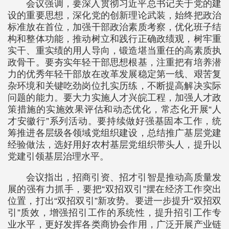
会议强调，要深入贯彻习近平总书记关于党的建
设的重要思想，深化党的创新理论武装，始终把政治
标准放在首位，加强干部政治素质考察，优化班子结
构和整体功能，推动树立和践行正确政绩观，树牢重
实干、重实绩的用人导向，锻造堪当重任的高素质执
政骨干。要夯实年轻干部思想根基，注重把有培养潜
力的优秀年轻干部放在改革发展稳定第一线、艰苦复
杂环境和关键吃劲岗位扎实历练，不断提高解决实际
问题的能力。要大力实施人才兴皖工程，加强人才政
策措施的实施效果评估和动态优化，常态化开展“人
才安徽行”系列活动。要持续做好强基固本工作，统
筹推进各层级各领域党组织建设，总结推广基层党建
经验做法，选好用好农村基层党组织带头人，提升以
党建引领基层治理水平。
会议指出，招商引资、招才引智是推动高质量发
展的强有力抓手，要把“双招双引”摆在经济工作突出
位置，打出“双招双引”新攻势。要进一步提升“双招双
引”质效，增强招引工作的系统性，提升招引工作专
业水平，更好发挥各类商协会作用，广泛开展产业链