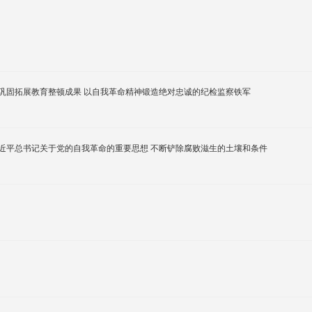
巩固拓展教育整顿成果 以自我革命精神锻造绝对忠诚的纪检监察铁军
近平总书记关于党的自我革命的重要思想 不断铲除腐败滋生的土壤和条件