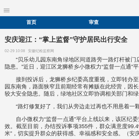
首页
审查
安庆迎江：“掌上监督”守护居民出行安全
02-29 10:08
安徽纪检监察网
“贝乐幼儿园东南角绿地区间道路旁一路灯杆被门
隐患。”近日，迎江区龙狮桥乡小微权力“监督一点通”
接到投诉后，龙狮桥乡纪委高度重视，立即转办至
园东南角，路面狭窄且前期经常有摊贩在此经营，因长
较大安全隐患。随后，绿地社区立即协调相关部门和绿
“路灯修复好了，我们从旁边走过再也不用悬着一
自小微权力“监督一点通”平台上线以来，该区纪
效。截至目前，办结投诉事项355件，群众满意度99
米”，切实提升群众的获得感、幸福感和安全感。（安