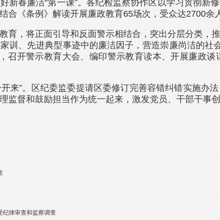
好新春廉洁“第一课”。各纪检监察协作区以学习贯彻新
合《条例》解读开展廉政教育65场次，受众达2700余
教育，将正面引导和反面警示相结合，突出分层分类，
家训、先进典型事迹中的廉洁因子，营造崇廉尚洁的社会
材”，召开警示教育大会、编印警示教育读本、开展廉政
区分开来”。区纪委监委提请区委修订完善容错纠错实施办
理监督和鼓励担当作为统一起来，激发党员、干部干事
查
受纪律审查和监察调查