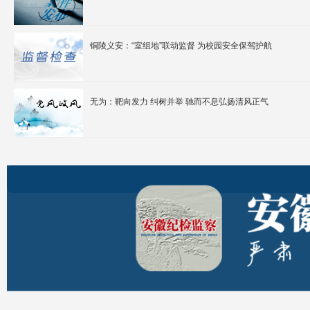
铜陵义安：“室组地”联动监督 为校园安全保驾护航
无为：靶向发力 纠树并举 驰而不息弘扬清风正气