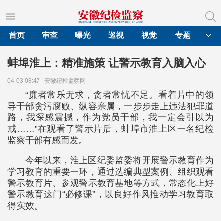
首页
审查
曝光
巡视
视觉
专题
蚌埠淮上：精准施策 让警示教育入脑入心
04-03 08:47
安徽纪检监察网
“廉者常乐无求，贪者常忧不足。看着片中的领
导干部贪污腐败、纵容亲属，一步步走上违法犯罪道
路，我深感震撼，作为党员干部，我一定会引以为
戒……”在观看了警示片后，蚌埠市淮上区一名纪检
监察干部有感而发。
今年以来，淮上区纪委监委将开展警示教育作为
学习教育的重要一环，通过选编典型案例、组织观看
警示教育片、参观警示教育基地等方式，常态化上好
警示教育这门“必修课”，以良好作风推动学习教育取
得实效。