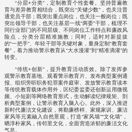
“分层+分类”，定制教育个性套餐。坚持普遍教
育与差异教育相结合，既突出“关键少数”，也关注普
通党员干部；既突出重点岗位，也关注一般岗位；既
突出领导干部，也关注基层一线“两委”干部，梳理不
同行业部门的不同层级、不同岗位工作特点和廉政风
险点，分类分层精准施教；同时，适时对新提拔
的“一把手”、年轻干部等关键对象，量身定制“教育套
餐”，着力推动警示教育从“大水漫灌”到“精准滴灌”的
转变。
“传统+创新”，提升教育活动质效。除了发挥参
观警示教育基地、观看警示教育片、发布典型案例通
报、组织旁听职务犯罪案件庭审、发放警示教育读本
等传统教育载体作用外，区纪委监委还创新运用微视
频、小短剧等网络教育形式，生动解读纪律规矩、剖
析典型案例，让警示教育入脑入心。此外，深入推进
新时代廉洁文化建设，将勤廉榜样、家规家训、廉洁
家风等元素融入自然景观，打造“家风墙”“文化墙”，
晒淳朴家风，传邻里文化，全面营造浓郁的廉洁文化
气息。