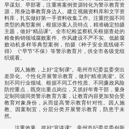
早谋划、早部署，注重将案例资源转化为警示教育资
源，用身边事教育身边人。建立视频资料库和文字资
料库，扎实做好第一手资料收集工作。注重挖掘不同
类型的典型案例，根据涉案人员特点，精准确定拍摄
主题，做好“精品课”。全市纪检监察机关根据查处的
粮食购销领域腐败案件、作风建设不严不实、低龄腐
败动机多样等典型案例，拍摄《种子安全底线碰不
得》《“早节”不保》等警示教育片，供全市各级党组
织观看。
因人施教，上好“定制课”。亳州市纪委监委突出
差异化、个性化开展警示教育，做到“精准滴灌”。区
别不同行业领域、根据不同工作性质、不同廉政风险
防控重点，既突出重点岗位，又抓好年青干部，量身
定制同级同类警示教育方案，让教育内容更加契合受
教育对象身份，从而提高警示教育针对性。因人施
教、因案制宜，分层分类开展警示教育，防患于未
然。
注重效果，抓好“宣讲课”。亳州市纪委监委创新