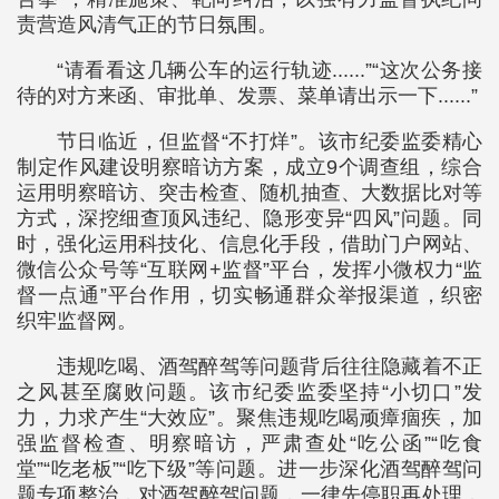
责营造风清气正的节日氛围。
“请看看这几辆公车的运行轨迹......”“这次公务接
待的对方来函、审批单、发票、菜单请出示一下......”
节日临近，但监督“不打烊”。该市纪委监委精心
制定作风建设明察暗访方案，成立9个调查组，综合
运用明察暗访、突击检查、随机抽查、大数据比对等
方式，深挖细查顶风违纪、隐形变异“四风”问题。同
时，强化运用科技化、信息化手段，借助门户网站、
微信公众号等“互联网+监督”平台，发挥小微权力“监
督一点通”平台作用，切实畅通群众举报渠道，织密
织牢监督网。
违规吃喝、酒驾醉驾等问题背后往往隐藏着不正
之风甚至腐败问题。该市纪委监委坚持“小切口”发
力，力求产生“大效应”。聚焦违规吃喝顽瘴痼疾，加
强监督检查、明察暗访，严肃查处“吃公函”“吃食
堂”“吃老板”“吃下级”等问题。进一步深化酒驾醉驾问
题专项整治，对酒驾醉驾问题，一律先停职再处理，