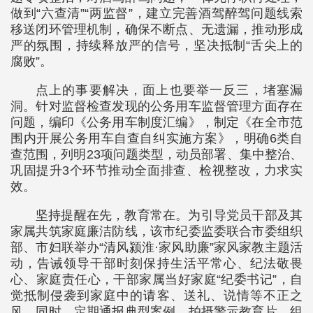
做到“六查清”“两监督”，建立完善酒驾醉驾问题线索
移送闭环管理机制，确保不断点、无遗漏，推动形成
严的氛围，持续释放严的信号，坚决抵制“舌尖上的
腐败”。
点上的事要解决，面上也要举一反三，堵塞漏
洞。针对监督检查发现的公务用车监督管理方面存在
问题，编印《公务用车制度汇编》，制定《在全市范
围内开展公务用车自查自纠实施方案》，明确6类自
查范围，列明23项问题类型，动员部署、集中整治、
巩固提升3个环节推动全面排查、检视整改，力求实
效。
坚持提醒在先，教育常在。为引导党员干部及其
家属共筑家庭廉洁防线，该市纪委监委联合市委组织
部、市妇联举办“清风颍淮·家风助廉”家风家教主题活
动，告诫领导干部时刻保持生活平常心、纪法敬畏
心、家庭责任心，干部家属当好家庭“纪委书记”，自
觉抵制侵袭到家庭中的请客、送礼、说情等不正之
风。同时，定期通报典型案例、拍摄警示教育片、组