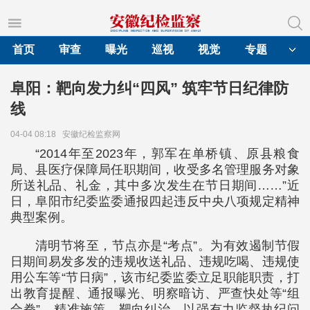
首页
审查
曝光
巡视
视觉
专题
阜阳：靶向发力纠“四风” 筑牢节日纪律防
线
04-04 08:18
安徽纪检监察网
“2014年至2023年，郭军在单桥镇、原县粮食
局、县医疗保障局任职期间，收受多名管理服务对象
所送礼品、礼金，其中多次发生在节日期间……”近
日，阜阳市纪委监委通报四起违反中央八项规定精神
典型案例。
清明节将至，节点亦是“考点”。为有效遏制节假
日期间易发多发的违规收送礼品、违规吃喝、违规使
用公车等“节日病”，该市纪委监委立足职能职责，打
出教育提醒、通报曝光、明察暗访、严查快处等“组
合拳”，精准施策、靶向纠治，以强有力监督执纪问