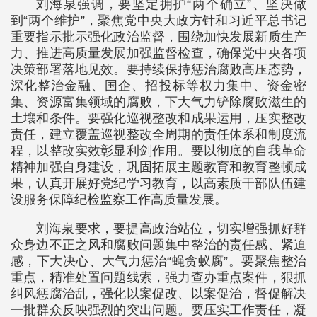
刘海泉强调，要坚定拥护“两个确立”、坚决做
到“两个维护”，聚焦党中央大政方针和习近平总书记
重要指示批示强化政治监督，围绕加快发展新质生产
力、推进高质量发展加强监督检查，确保党中央各项
决策部署落地见效。要持续保持惩治腐败高压态势，
深化整治金融、国企、招投标等权力集中、资金密
集、资源富集领域的腐败，下大气力铲除腐败滋生的
土壤和条件。要强化巡视整改和成果运用，压实整改
责任，建立覆盖巡视整改全周期的责任体系和制度流
程，以整改实效彰显利剑作用。要以彻底的自我革命
精神加强自身建设，巩固拓展主题教育和教育整顿成
果，认真开展好党纪学习教育，以高素质干部队伍建
设服务保障纪检监察工作高质量发展。
刘海泉要求，要提高政治站位，切实增强抓好群
众身边不正之风和腐败问题集中整治的责任感、紧迫
感，下大决心、大气力惩治“蝇贪蚁腐”。要聚焦整治
重点，精准处置问题线索，强力查办重点案件，狠抓
纠风惩腐治乱，强化以案促改、以案促治，督促解决
一批群众反映强烈的突出问题。要压实工作责任，凝