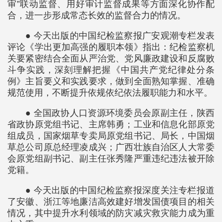
审”联动监督、用好审计监督成果等方面深化协作配
合，进一步形成常态长效的监督合力的情况。
● 今天出版的中国纪检监察报广安观潮专栏发表
评论《学出更加高强的履职本领》指出：纪检监察机
关要紧密结合全面从严治党、党风廉政建设和反腐败
斗争实践，深刻理解把握《中国共产党纪律处分条
例》主旨要义和实践要求，做到全面熟知掌握、准确
规范使用，不断提升依规依纪依法履职能力和水平。
● 全国政协人口资源环境委员会原副主任，陕西
省政协原党组书记、主席韩勇；工业和信息化部原党
组成员，国家烟草专卖局原党组书记、局长，中国烟
草总公司原总经理凌成兴；广西壮族自治区人大常委
会原党组副书记、副主任张秀隆严重违纪违法被开除
党籍。
● 今天出版的中国纪检监察报深度关注专栏报道
了安徽、浙江等地廉洁高效建好增发国债项目的相关
情况，其中提升水利领域的防灾减灾救灾能力成为重