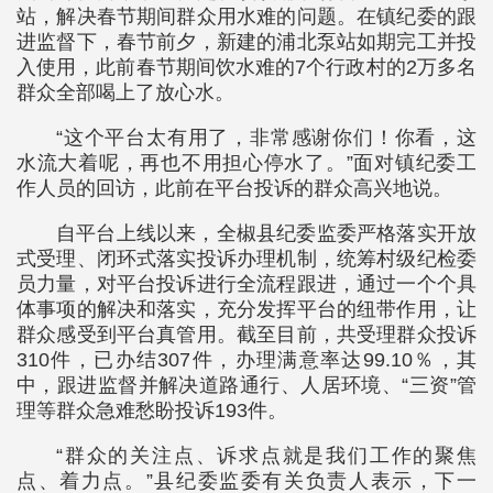
站，解决春节期间群众用水难的问题。在镇纪委的跟
进监督下，春节前夕，新建的浦北泵站如期完工并投
入使用，此前春节期间饮水难的7个行政村的2万多名
群众全部喝上了放心水。
“这个平台太有用了，非常感谢你们！你看，这
水流大着呢，再也不用担心停水了。”面对镇纪委工
作人员的回访，此前在平台投诉的群众高兴地说。
自平台上线以来，全椒县纪委监委严格落实开放
式受理、闭环式落实投诉办理机制，统筹村级纪检委
员力量，对平台投诉进行全流程跟进，通过一个个具
体事项的解决和落实，充分发挥平台的纽带作用，让
群众感受到平台真管用。截至目前，共受理群众投诉
310件，已办结307件，办理满意率达99.10％，其
中，跟进监督并解决道路通行、人居环境、“三资”管
理等群众急难愁盼投诉193件。
“群众的关注点、诉求点就是我们工作的聚焦
点、着力点。”县纪委监委有关负责人表示，下一