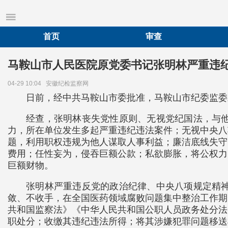
首页
审查
马鞍山市人民医院原党委书记张明林严重违
04-29 10:04
安徽纪检监察网
日前，经中共马鞍山市委批准，马鞍山市纪委监委
经查，张明林丧失党性原则、无视党纪国法，与
力，所在单位发生多起严重违纪违法案件；无视中央八
题，利用职权违规为他人谋取人事利益；廉洁底线失守
费用；任性妄为，侵吞巨额公款；私欲膨胀，将公权力
巨额财物。
张明林严重违反党的政治纪律、中央八项规定精
敛、不收手，在全国医药领域腐败问题集中整治工作期
共和国监察法》《中华人民共和国公职人员政务处分法
职处分；收缴其违纪违法所得；将其涉嫌犯罪问题移送