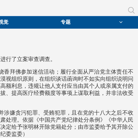
视觉
专题
题进行了立案审查调查。
烧香拜佛参加迷信活动；履行全面从严治党主体责任不
；漠视组织原则，在组织谈话函询时不如实向组织说明问
取高额利息，违规让他人支付应当由其个人或亲属支付的
提拔、提高医疗经费额度等事项上谋取利益，并非法收受
并涉嫌贪污犯罪、受贿犯罪，且在党的十八大之后不收
严肃处理。依据《中国共产党纪律处分条例》《中华人民
，决定给予张明林开除党籍处分；由市监委给予其开除公
市纪委监委）