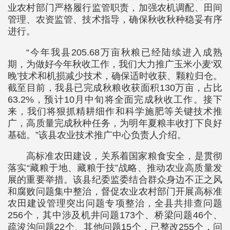
业农村部门严格履行监管职责，加强农机调配、田间
管理、农资监管、技术指导，确保秋收秋种稳妥有序
进行。
“今年我县205.68万亩秋粮已经陆续进入成熟
期，为做好今年秋收工作，我们大力推广玉米小麦‘双
晚’技术和机损减少技术，确保适时收获、颗粒归仓。
截至目前，我县已完成秋粮收获面积130万亩，占比
63.2%，预计10月中旬将全面完成秋收工作。接下
来，我们将狠抓精耕细作和科学施肥等关键技术推
广，高质量完成秋种任务，为明年夏粮丰收打下良好
基础。”该县农业技术推广中心负责人介绍。
高标准农田建设，关系着国家粮食安全，是贯彻
落实“藏粮于地、藏粮于技”战略、推动农业高质量发
展的重要举措。该县纪委监委结合群众身边不正之风
和腐败问题集中整治，督促农业农村部门开展高标准
农田建设管理突出问题专项整治，全县共排查问题
256个，其中涉及机井问题173个、桥梁问题46个、
疏浚沟问题22个、其他问题15个，已整改255个，问