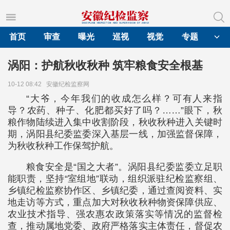
首页
审查
曝光
巡视
视觉
专题
涡阳：护航秋收秋种 筑牢粮食安全根基
10-12 08:42
安徽纪检监察网
“大爷，今年我们的收成怎么样？可有人来指
导？农药、种子、化肥都买好了吗？……”眼下，秋
粮作物陆续进入集中收割阶段，秋收秋种进入关键时
期，涡阳县纪委监委深入基层一线，加强监督保障，
为秋收秋种工作保驾护航。
粮食安全是“国之大者”。涡阳县纪委监委立足职
能职责，坚持“室组地”联动，组织派驻纪检监察组、
乡镇纪检监察协作区、乡镇纪委，通过查阅资料、实
地走访等方式，重点加大对秋收秋种物资保障供应、
农业技术指导、强农惠农政策落实等情况的监督检
查，推动属地党委、政府严格落实主体责任，督促农