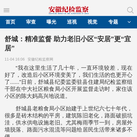
首页
审查
曝光
巡视
视觉
专题
舒城：精准监督 助力老旧小区“安居”更“宜
居”
11-04 16:06
安徽纪检监察网
“我在这里生活了几十年，一直环境较差，现在
好了，改造后小区环境变美了，我们生活的也更开心
了......”日前，舒城县纪委监委驻县住建局纪检监察组
干部在中大社区粮食局小区开展监督走访时，家住该
小区的陈大妈高兴地说道。
舒城县老粮食局小区始建于上世纪六七十年代，
很多是砖木结构的平房，建筑陈旧老化，路面破损坑
洼，供水供电设施老旧。尤其梅雨季节一到，房屋外
墙脱落、路面污水混流等问题给居民生活带来诸多不
便。