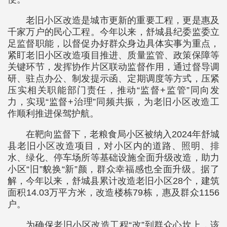
老旧小区改造是城市更新的重要工程，更是惠及
千家万户的民心工程。今年以来，舒城县纪委监委立
足监督职能，以督促办好群众身边具体实事为重点，
紧盯老旧小区改造项目推进、质量监管、政策保障等
关键环节，发挥协作片区联动监督作用，通过督导调
研、驻点办公、制发提示函、定期调度等方式，压紧
压实相关职能部门责任，推动“监督+监管”同向发
力，实现“监督+治理”同频共振，为老旧小区改造工
作顺利推进保驾护航。
在靶向监督下，老粮食局小区被纳入2024年舒城
县老旧小区改造项目，对小区内的道路、照明、排
水、绿化、停车场所等基础设施全面升级改造，助力
小区“旧”貌换“新”颜，群众幸福感也全面升级。据了
解，今年以来，舒城县累计改造老旧小区28个，建筑
面积14.03万平方米，改造楼栋79栋，惠及群众1156
户。
为确保老旧小区改造工程“改”到群众心坎上，该