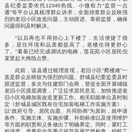
县纪委监委依托12345热线、小微权力“监督一点
通”等平台认真梳理群众诉求，全面排查群众反映强
烈的老旧小区改造问题，主动跟进、靠前监督，确保
问题得到及时解决。
“以后再也不用担心上下楼了，生活便捷了很
多，居住环境和品质都提高了，老楼住得更舒心
了。”看着已经完成调试的电梯，莲花苑小区居民倪
某竖起大拇指点赞。
此前，该县通过梳理发现，老旧小区“爬楼难”一
直是群众反映较为强烈的问题。舒城县纪委监委及时
跟进监督，多次与住建部门会商，督促全面开展城镇
老旧小区摸底调查，广泛征求居民意见，加快推进老
旧小区电梯加装改造更新工作。相关职能单位及时制
定《舒城县城区既有住宅加装电梯工作实施方案》，
以“政府引导、居民自愿、共同协商”为原则，就申请
条件、实施主体、实施步骤、补助标准以及使用维护
等方面的职责和义务做出了明确界定。同时，紧盯工
程进度、质量安全等重点环节开展监督检查，护航工