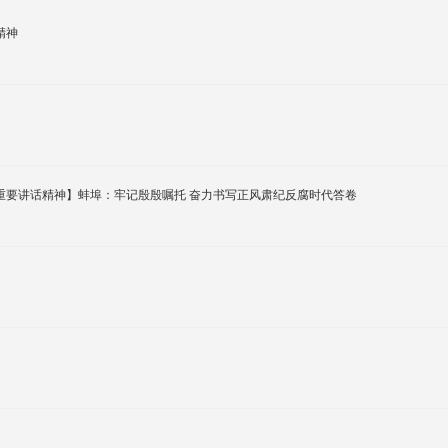
精神
重要讲话精神】蚌埠：牢记殷殷嘱托 奋力书写正风肃纪反腐时代答卷