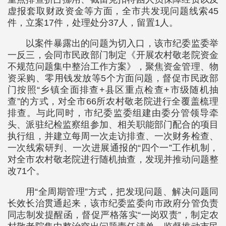
虚报套取财政资金等方面，全市共发现问题线索45
件，立案17件，处理处分37人，留置1人。
以案件暴露出的问题为切入口，该市纪委监委举
一反三，会同市民政部门制定《开展农村敬老院资金
不规范问题集中整治工作方案》，聚焦资金管理、物
资采购、零用钱发放等5个方面问题，督促市民政部
门按照“乡镇全面排查+县区重点检查+市级随机抽
查”的方式，对全市66所农村敬老院进行全覆盖梳理
排查。与此同时，市纪委监委组建由委分管领导牵
头、派驻纪检监察组参加、相关职能部门配合的项目
执行组，并建立每周一次走访排查、一次财务检查、
一次线索研判、一次进展通报的“四个一”工作机制，
对全市农村敬老院进行随机抽查，发现并推动问题整
改71个。
用“全周期管理”方式，把发现问题、解决问题同
长效长治贯通起来，该市纪委监委向市政府分管负责
同志制发提醒函，督促严格落实“一岗双责”，制定农