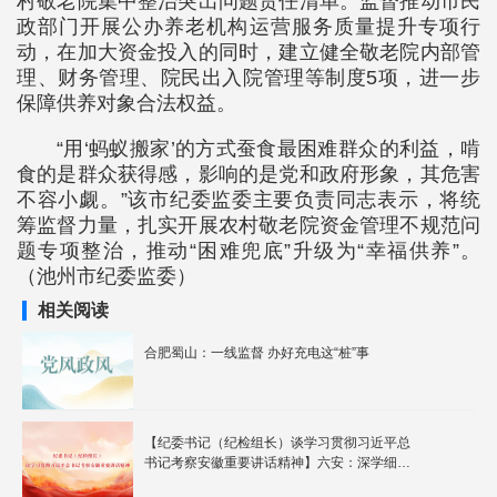
村敬老院集中整治突出问题责任清单。监督推动市民
政部门开展公办养老机构运营服务质量提升专项行
动，在加大资金投入的同时，建立健全敬老院内部管
理、财务管理、院民出入院管理等制度5项，进一步
保障供养对象合法权益。
“用‘蚂蚁搬家’的方式蚕食最困难群众的利益，啃
食的是群众获得感，影响的是党和政府形象，其危害
不容小觑。”该市纪委监委主要负责同志表示，将统
筹监督力量，扎实开展农村敬老院资金管理不规范问
题专项整治，推动“困难兜底”升级为“幸福供养”。
（池州市纪委监委）
相关阅读
合肥蜀山：一线监督 办好充电这“桩”事
【纪委书记（纪检组长）谈学习贯彻习近平总
书记考察安徽重要讲话精神】六安：深学细悟
笃信笃行 砥砺奋进 纵深推进正风肃纪反腐