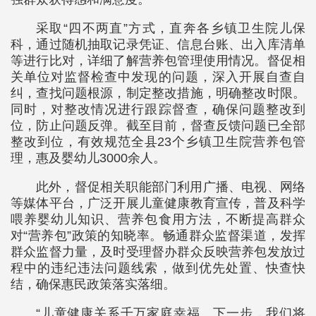
采取“四不两直”方式，直奔各乡镇卫生院儿保
科，通过随机抽取记录凭证、信息台账、出入库清单
等进行比对，详细了解营养包管理使用情况。督促相
关单位对监督检查中发现的问题，深入开展自查自
纠，查找问题根源，制定整改措施，明确整改时限。
同时，对整改情况进行跟踪督查，确保问题整改到
位，防止问题反弹。截至目前，督查反馈问题已全部
整改到位，有效规范全县23个乡镇卫生院营养包管
理，惠及婴幼儿3000余人。
此外，督促相关职能部门利用广播、电视、网络
等媒体平台，广泛开展儿童健康教育宣传，普及科学
喂养婴幼儿知识、营养包食用方法，不断提高群众
对“营养包”政策的知晓率。畅通群众监督渠道，发挥
群众监督力量，及时受理督办群众反映营养包发放过
程中的违纪违法问题线索，做到优先处置、快查快
结，确保惠民政策落实落细。
“儿童健康关系千万家庭幸福。下一步，我们将