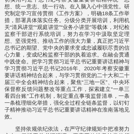
想、统一意志、统一行动。在入脑入心中强党性。研
究制定学习宣传贯彻《工作方案》，明确18条工作举
措，部署具体落实任务。分级分类开展培训，利用机
关“清风讲堂”“观庭讲堂”“业务小讲堂”等载体，对纪检
监察干部进行系统培训，努力在学习中汲取坚定理
想、坚强党性、推动工作的强大力量，真正把习近平
总书记的期望、党中央的要求变成忠诚履职尽责的信
心力量，变成纪检监察干部的执着追求。在融会贯通
中践使命。把学习贯彻习近平总书记重要讲话精神与
学习贯彻习近平总书记2016年、2020年考察安徽重
要讲话精神结合起来，与学习贯彻党的二十大和二十
届三中全会精神结合起来，聚焦“三地一区”、中央环
保督察反馈问题整改等重点工作，探索建立“一单三
看四台账”工作机制，制定重点事项监督清单，一条
一条梳理细化举措，强化全过程全链条监督，以钉钉
子精神推动习近平总书记重要讲话精神在淮南落地见
效。
坚持依规依纪依法，在严守纪律规矩中把准努力