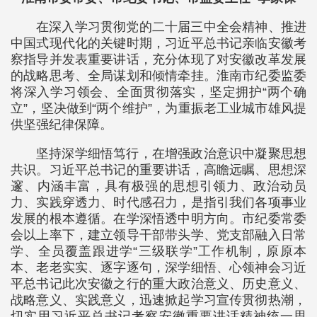
在深入学习贯彻党的二十届三中全会精神、推进
中国式现代化的关键时期，习近平总书记亲临安徽考
察指导并发表重要讲话，充分体现了对安徽改革发展
的战略思考、全局谋划和倾情牵挂。淮南市纪委监委
将深入学习领会、全面贯彻落实，坚定拥护“两个确
立”，坚决做到“两个维护”，为重振老工业城市雄风提
供坚强纪律保障。
坚持深学细悟笃行，在增强政治意识中凝聚思想
共识。习近平总书记的重要讲话，高瞻远瞩、思想深
邃、内涵丰富，具有极强的思想引领力、政治动员
力、实践穿透力、时代感召力，是指引我们各项事业
发展的根本遵循。在学深悟透中明方向。市纪委常委
会以上率下，建立领导干部带头学、党支部融入日常
学、全员覆盖跟进学“三级联学”工作机制，原原本
本、老老实实、逐字逐句，深学细悟、心领神会习近
平总书记此次安徽之行的重大政治意义、历史意义、
战略意义、实践意义，迅速掀起学习宣传贯彻热潮，
切实用习近平总书记考察安徽重要讲话精神统一思