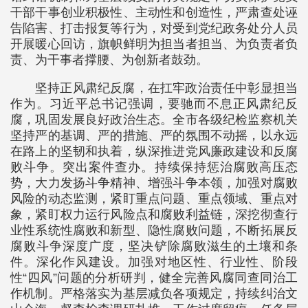
干部干事创业积极性、主动性和创造性，严肃查处诬
告陷害、打击报复等行为，对受到党纪政务处分人员
开展暖心回访，旗帜鲜明为担当者担当、为负责者负
责、为干事者撑腰、为创新者鼓劲。
坚持正风肃纪反腐，在扛牢政治责任中彰显担当
作为。习近平总书记强调，要驰而不息正风肃纪反
腐，巩固发展良好政治生态。全市各级纪检监察机关
坚持严的基调、严的措施、严的氛围不动摇，以永远
在路上的坚韧和执着，纵深推进党风廉政建设和反腐
败斗争。突出案件查办。持续保持惩治腐败高压态
势，大力发扬斗争精神、增强斗争本领，加强对腐败
风险的动态监测，紧盯重点问题、重点领域、重点对
象，紧盯权力运行风险点和腐败利益链，深挖彻查行
业性系统性腐败和新型、隐性腐败问题，不断拓展反
腐败斗争深度广度，坚决铲除腐败滋生的土壤和条
件。深化作风建设。加强对地区性、行业性、阶段
性“四风”问题的分析研判，健全完善风腐同查同治工
作机制。严格落实为基层减负各项规定，持续纠治文