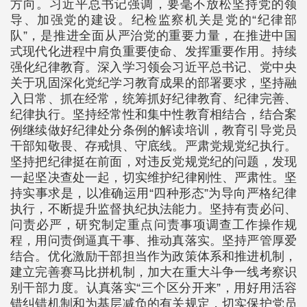
方向。习近平总书记强调，要毫不放松坚持党的领
导、加强党的建设。纪检监察机关是党的“纪律部
队”，是推进全面从严治党的重要力量，在推进中国
式现代化进程中肩负重要使命、发挥重要作用。持续
强化纪律教育。深入学习领会习近平总书记、党中央
关于巩固深化党纪学习教育成果的部署要求，坚持融
入日常、抓在经常，统筹抓好纪律教育、纪律完善、
纪律执行。坚持经常性和集中性教育相结合，结合案
例继续做好纪律处分条例的解读培训，教育引导党员
干部知敬畏、存戒惧、守底线。严肃党规党纪执行。
坚持把纪律挺在前面，对违反党规党纪的问题，发现
一起坚决查处一起，切实维护纪律刚性、严肃性。坚
持实事求是，以准确运用“四种形态”为导向严格纪律
执行，不断提升监督执纪执法能力。坚持有责必问、
问责必严，研究制定重点问责事项调查工作操作规
程，用问责倒逼真干事、推动真落实。坚持严管厚爱
结合。优化激励干部担当作为政策体系和推进机制，
建立完善赛马比拼机制，加大在重大斗争一线考察识
别干部力度。认真落实“三个区分开来”，用好用活容
错纠错机制和为基层减负的有关规定，切实保护党员