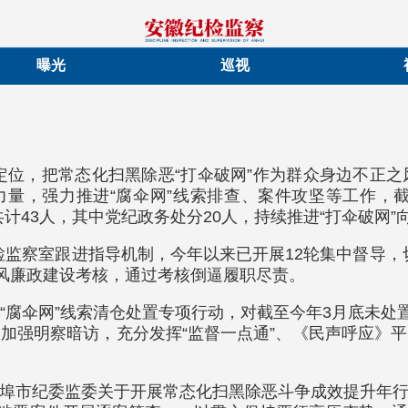
曝光
巡视
责定位，把常态化扫黑除恶“打伞破网”作为群众身边不正
力量，强力推进“腐伞网”线索排查、案件攻坚等工作，
共计43人，其中党纪政务处分20人，持续推进“打伞破网”
检监察室跟进指导机制，今年以来已开展12轮集中督导，
党风廉政建设考核，通过考核倒逼履职尽责。
“腐伞网”线索清仓处置专项行动，对截至今年3月底未处
加强明察暗访，充分发挥“监督一点通”、《民声呼应》
埠市纪委监委关于开展常态化扫黑除恶斗争成效提升年