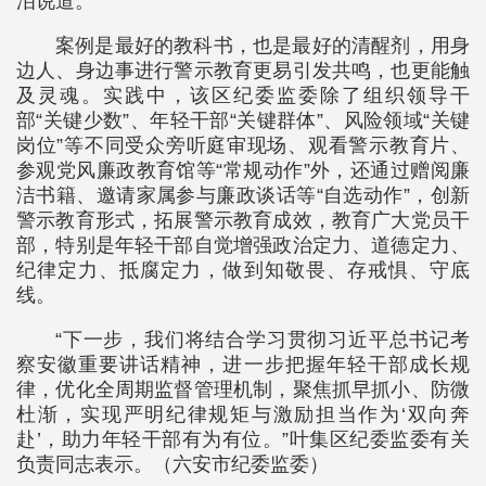
泪说道。
案例是最好的教科书，也是最好的清醒剂，用身
边人、身边事进行警示教育更易引发共鸣，也更能触
及灵魂。实践中，该区纪委监委除了组织领导干
部“关键少数”、年轻干部“关键群体”、风险领域“关键
岗位”等不同受众旁听庭审现场、观看警示教育片、
参观党风廉政教育馆等“常规动作”外，还通过赠阅廉
洁书籍、邀请家属参与廉政谈话等“自选动作”，创新
警示教育形式，拓展警示教育成效，教育广大党员干
部，特别是年轻干部自觉增强政治定力、道德定力、
纪律定力、抵腐定力，做到知敬畏、存戒惧、守底
线。
“下一步，我们将结合学习贯彻习近平总书记考
察安徽重要讲话精神，进一步把握年轻干部成长规
律，优化全周期监督管理机制，聚焦抓早抓小、防微
杜渐，实现严明纪律规矩与激励担当作为‘双向奔
赴’，助力年轻干部有为有位。”叶集区纪委监委有关
负责同志表示。（六安市纪委监委）