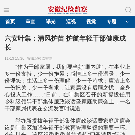
首页
审查
曝光
巡视
视觉
专题
六安叶集：清风护苗 护航年轻干部健康成
长
11-13 15:36
安徽纪检监察网
“作为干部家属，我们要当好‘廉内助’，在事业上
多一份支持，少一份拖累；感情上多一份温暖，少一
份埋怨；生活上多一份理解，少一份苛求；廉洁上多
一份把关，少一份奢求，让家属没有后顾之忧，全身
心投入工作……”日前，在叶集区召开的新提拔任用
乡科级领导干部集体廉政谈话暨家庭助廉会上，一名
干部家属代表在交流发言时说道。
举办新提拔年轻干部集体廉政谈话暨家庭助廉会
议是叶集区加强年轻干部教育管理监督的重要一环。
今年以来，该区纪委监委总结提炼“四季清风”行动、