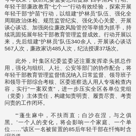
年轻干部廉政教育“七个一”行动有效经验，探索开展
年轻干部“护苗”行动，以组建“护林员”队伍、强化全
周期政治体检、规范监管纪实、强化关心关爱、开展
谈心谈话、加强岗位廉政风险管控等举措为抓手，持
续巩固拓展年轻干部教育管理监督成效。行动开展以
来，先后组建“护林员”队伍340余人，开展谈心谈话
567人次，廉政家访485人次，纪法授课37场次。
此外，叶集区纪委监委还注重发挥牵头抓总作
用，强化与组织、人社、公安等部门的协作配合，将
年轻干部教育管理监督情况纳入日常监督、领导班子
和领导干部综合考核、区委巡察选人用人专项检查内
容，实行“一案双查”，进一步压实全区各单位党组
（党委）主体责任，构建知责明责、履责尽责、考责
问责的工作闭环。
“‘蓬生麻中，不扶而直；白沙在涅，与之俱
黑。’一个人的变化，将会影响一个家庭、一个单
位……”该区一名被留置的85后年轻干部在忏悔时含