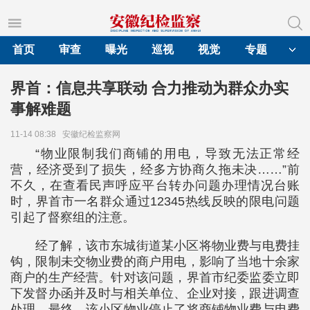
首页
审查
曝光
巡视
视觉
专题
界首：信息共享联动 合力推动为群众办实
事解难题
11-14 08:38
安徽纪检监察网
“物业限制我们商铺的用电，导致无法正常经
营，经济受到了损失，经多方协商久拖未决……”前
不久，在查看民声呼应平台转办问题办理情况台账
时，界首市一名群众通过12345热线反映的限电问题
引起了督察组的注意。
经了解，该市东城街道某小区将物业费与电费挂
钩，限制未交物业费的商户用电，影响了当地十余家
商户的生产经营。针对该问题，界首市纪委监委立即
下发督办函并及时与相关单位、企业对接，跟进调查
处理。最终，该小区物业停止了将商铺物业费与电费