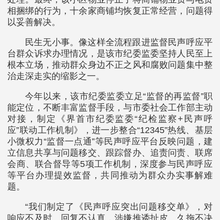
相捆绑的行为，十余家商铺均恢复正常经营，问题得
以妥善解决。
民生无小事。像这样全流程跟进监督民声呼应平
台群众诉求办理情况，是该市纪委监委坚持人民至上
根本立场，推动群众身边不正之风和腐败问题集中整
治走深走实的缩影之一。
今年以来，该市纪委监委立足“监督的再监督”职
能定位，不断丰富监督手段，与市委社会工作部主动
对接，制定《界首市纪委监委“纪检监察+民声呼
应”联动工作机制》，进一步整合“12345”热线、基层
小微权力“监督一点通”等民声呼应平台反映问题，建
立信息共享与问题移交、跟踪督办、追责问责、联席
会商、联合督导等5项工作机制，深度参与民声呼应
等平台办理提效监督，共同推动为群众办实事解难
题。
“我们制定了《民声呼应突出问题移交单》，对
响应不及时、回复不认真，涉嫌推诿扯皮、久拖不决