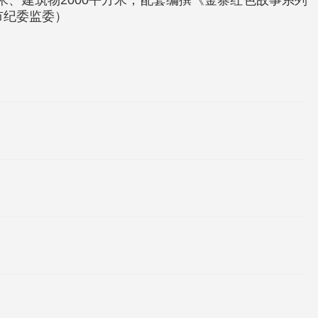
米、建筑物2000平方米，配套编撰《金寨红色故事系列
市纪委监委）