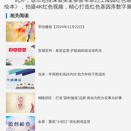
此外，该市还推深做实金寨县革命烈士陵园红色基因
绘本》，拍摄4K红色视频，精心打造红色基因库数字
相关阅读
早间播报【2024年11月22日】
宣城宣州：靠前监督 护航稳岗就业保民生
当涂：学用相长练好内功 助力年轻干部成长
铜陵郊区：打造“因村施巡”品牌 推动为民办实事办好事
金寨：聚焦“小切口” 强化精准监督