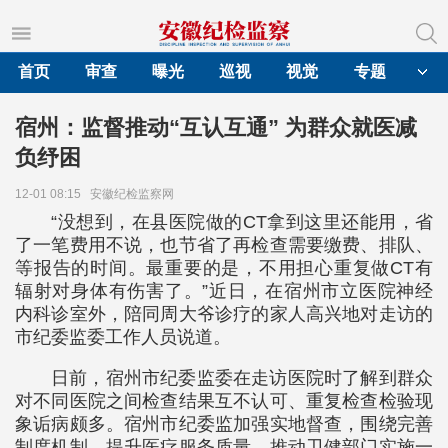
首页
审查
曝光
巡视
视觉
专题
宿州：监督推动“互认互通” 为群众就医减
负纾困
12-01 08:15
安徽纪检监察网
“没想到，在县医院做的CT拿到这里还能用，省
了一笔费用不说，也节省了再检查需要缴费、排队、
等报告的时间。最重要的是，不用担心重复做CT有
辐射对身体有伤害了。”近日，在宿州市立医院神经
内科诊室外，陪同周大爷诊疗的家人高兴地对走访的
市纪委监委工作人员说道。
日前，宿州市纪委监委在走访医院时了解到群众
对不同医院之间检查结果互不认可、重复检查检验现
象诟病颇多。宿州市纪委监加强实地督查，围绕完善
制度机制、提升医疗服务质量，推动卫健部门实施一