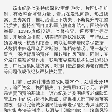
该市纪委监委持续深化“室组”联动、片区协作机
制，有效整合监督力量，着力在发现问题、形成线
索、查办案件、推动治理上下功夫，不断提升专项整
治质效。坚持全面自查和重点抽查相结合，围绕信访
举报、12345热线投诉、监督检查、巡察审计等渠
道，开展全面排查，切实把问题找准找实。坚持线上
预警与线下核查相结合，调取近年来居民参保数据，
从数据中筛选群众异常断缴、降档等情况，逐一核实
疑点，深挖背后的责任、腐败和作风问题。同时，充
分发挥巡察监督作用，联动市委巡察机构边巡边移边
查，广泛搜集问题线索，对挪用侵占群众养老保险费
等问题依规依纪从严从快处置。
目前，已累计排查整改问题29个，处理处分15
人，追回资金、挽回损失、补缴费用10万余元。在严
肃追责问责的基础上，该市纪委监委围绕养老保险监
管工作中的权力运行风险点，督促相关部门精准落实
整改，修订完善城乡居民社会养老保险经办风险防范
和控制办法等制度，从源头上消除“病灶”、堵塞风险