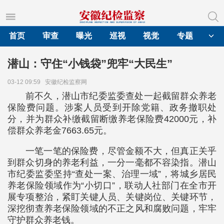
首页
审查
曝光
巡视
视觉
专题
潜山：守住“小钱袋”兜牢“大民生”
03-12 09:59
安徽纪检监察网
前不久，潜山市纪委监委查处一起截留群众养老
保险费问题。涉案人员受到开除党籍、政务撤职处
分，并为群众补缴截留断缴养老保险费42000元，补
偿群众养老金7663.65元。
一笔一笔的保险费，尽管金额不大，但真正关乎
到群众切身的养老利益，一分一毫都不容染指。潜山
市纪委监委坚持“查处一案、治理一域”，将城乡居民
养老保险领域作为“小切口”，联动人社部门在全市开
展专项整治，紧盯关键人员、关键岗位、关键环节，
深挖彻查养老保险领域的不正之风和腐败问题，牢牢
守护群众养老钱。