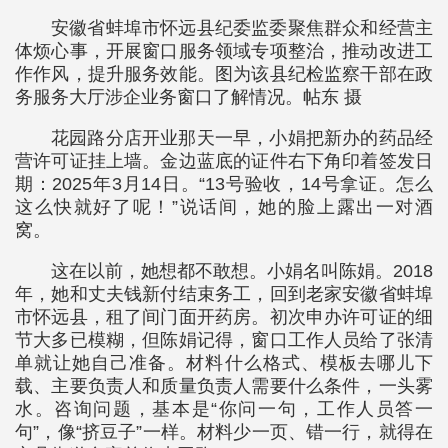
安徽省蚌埠市怀远县纪委监委聚焦群众和经营主
体烦心事，开展窗口服务领域专项整治，推动改进工
作作风，提升服务效能。图为该县纪检监察干部在政
务服务大厅涉企业务窗口了解情况。帖东 摄
花园路分店开业那天一早，小娟把新办的药品经
营许可证挂上墙。金边蓝底的证件右下角印着签发日
期：2025年3月14日。“13号验收，14号拿证。怎么
这么快就好了呢！”说话间，她的脸上露出一对酒
窝。
这在以前，她想都不敢想。小娟名叫陈娟。2018
年，她和丈夫钱新付结束务工，回到老家安徽省蚌埠
市怀远县，租了间门面开药房。初次申办许可证的细
节大多已模糊，但陈娟记得，窗口工作人员给了张清
单就让她自己准备。材料什么格式、模板去哪儿下
载、主要负责人和质量负责人需要什么条件，一头雾
水。咨询问题，基本是“你问一句，工作人员答一
句”，像“挤豆子”一样。材料少一页、错一行，就得在