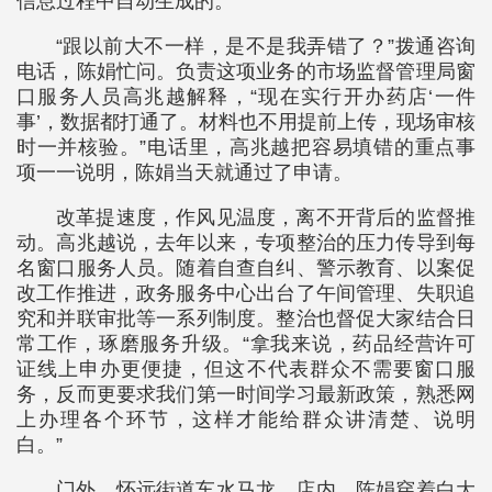
信息过程中自动生成的。
“跟以前大不一样，是不是我弄错了？”拨通咨询
电话，陈娟忙问。负责这项业务的市场监督管理局窗
口服务人员高兆越解释，“现在实行开办药店‘一件
事’，数据都打通了。材料也不用提前上传，现场审核
时一并核验。”电话里，高兆越把容易填错的重点事
项一一说明，陈娟当天就通过了申请。
改革提速度，作风见温度，离不开背后的监督推
动。高兆越说，去年以来，专项整治的压力传导到每
名窗口服务人员。随着自查自纠、警示教育、以案促
改工作推进，政务服务中心出台了午间管理、失职追
究和并联审批等一系列制度。整治也督促大家结合日
常工作，琢磨服务升级。“拿我来说，药品经营许可
证线上申办更便捷，但这不代表群众不需要窗口服
务，反而更要求我们第一时间学习最新政策，熟悉网
上办理各个环节，这样才能给群众讲清楚、说明
白。”
门外，怀远街道车水马龙。店内，陈娟穿着白大