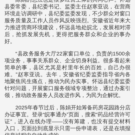
县委常委，县纪委书记、监委主任赵寒亚说，在营商
环境走访调研中，县纪委监委发现，不少群众对窗口
服务质量及工作人员作风反映强烈。安徽省近年来大
力推进营商环境建设，怀远县地处皖北，发展相对滞
后，抢抓发展先机，更得把服务群众和企业的事办
好。
“县政务服务大厅22家窗口单位，负责的1500余
项业务，事事关系群众、企业切身利益。很多看起来
简单的事，县区尤其是村里年长的百姓，自己办很
难。”赵寒亚说。去年，安徽省纪委监委指导省内各
地聚焦民生痛点，推动为民办实事。怀远县纪委监委
针对问题，开展窗口服务领域专项整治，通过办案引
领，推动政务服务人员改进作风，为民为企解忧。
2025年春节过后，陈娟开始筹备药房花园路分店
办证事宜。登录“皖事通办”页面，搜索“药品经营许可
证”，进入在线办理——没有筹建，也没有提交材料
入口，页面拉到底显示只需一份申请表，还是在填报