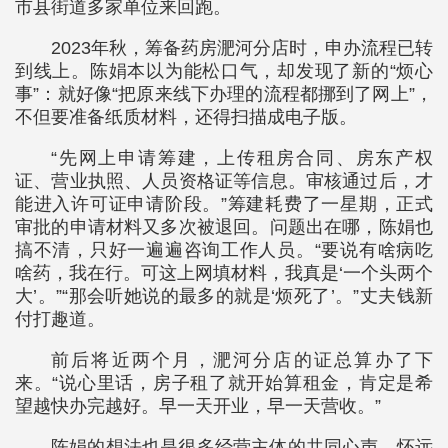
市县街道多家单位来回跑。
2023年秋，筹备药房淝河分店时，申办流程已转
到线上。陈娟本以为能松口气，却发现了新的“烦心
事”：就好像“把原来线下办理的流程都挪到了网上”，
不但要准备纸质材料，还得扫描成电子版。
“先网上申请筹建，上传租房合同、房东产权
证、营业执照、人员资格证等信息。审核通过后，才
能进入许可证申请阶段。”筹建耗费了一星期，正式
审批的申请材料又多次被退回。问题出在哪，陈娟也
搞不清，只好一遍遍咨询工作人员。“要说有啥病吃
啥药，我在行。可这上网填材料，我真是‘一个头两个
大’。”“那会听她说的最多的就是‘烦死了’。”丈夫钱新
付打趣道。
前后将近两个月，淝河分店的证总算办了下
来。“说心里话，房子租了就开始算租金，肯定是希
望越快办完越好。早一天开业，早一天营收。”
陈娟的想法也是很多经营主体的共同心声。怀远