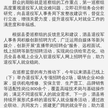
群众的期盼就是巡察组的工作重点，第一巡察组
高度重视退役军人就业难问题，立即召开组务会分析
研究，向县退役军人事务局下发整改建议书，督促立
行立改，增强关爱力度，提升退役军人对就业工作的
满意度和幸福感。
根据县委巡察组的反馈意见和建议，泗县退役军
人事务局积极创新招聘方式，广泛运用自媒体等新兴
媒介，创新开展“直播带岗招聘会”服务、远程面试、
线上招聘等新型招聘活动，实现岗位供给常态化。动
员全县各规上企业入驻退役军人网上招聘平台，助力
退役军人就业稳岗。
在巡察监督的有力推动下，今年以来泗县已线上
（下）举办退役军人专项招聘会2场，吸纳企业40余
家，提供机电维修、安保主管、生产普工、品牌销售
等适配性岗位800余个，覆盖高端技术岗与基础操作
岗，满足不同退役军人的就业需求。下一步，泗县将
持续开展形式多样的退役军人就业服务活动，通过政
企联动、共同发力，搭建更广阔的就业平台，助力退