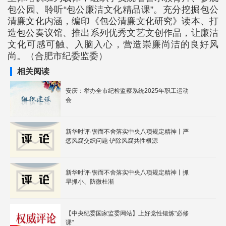
包公园、聆听“包公廉洁文化精品课”。充分挖掘包公
清廉文化内涵，编印《包公清廉文化研究》读本、打
造包公奏议馆、推出系列优秀文艺文创作品，让廉洁
文化可感可触、入脑入心，营造崇廉尚洁的良好风
尚。（合肥市纪委监委）
相关阅读
安庆：举办全市纪检监察系统2025年职工运动
会
新华时评·锲而不舍落实中央八项规定精神丨严
惩风腐交织问题 铲除风腐共性根源
新华时评·锲而不舍落实中央八项规定精神丨抓
早抓小、防微杜渐
【中央纪委国家监委网站】上好党性锻炼"必修
课"