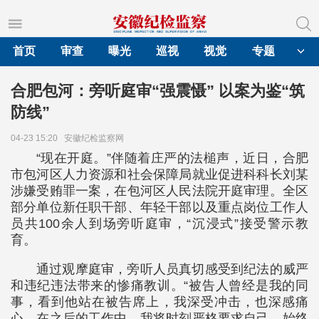
首页
审查
曝光
巡视
视觉
专题
合肥包河：旁听庭审“强震慑” 以案为鉴“筑
防线”
04-23 15:20
安徽纪检监察网
“现在开庭。”伴随着庄严的法槌声，近日，合肥
市包河区人力资源和社会保障局就业促进科科长刘某
涉嫌受贿罪一案，在包河区人民法院开庭审理。全区
部分单位新任职干部、年轻干部以及重点岗位工作人
员共100余人到场旁听庭审，“沉浸式”接受警示教
育。
通过观摩庭审，旁听人员真切感受到纪法的威严
和违纪违法带来的惨痛教训。“被告人曾经是我的同
事，看到他站在被告席上，我深受冲击，也深感痛
心。在之后的工作中，我将时刻严格要求自己，始终