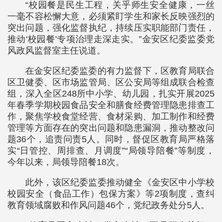
“校园餐是民生工程，关乎师生安全健康，一丝
一毫不容松懈大意，必须紧盯学生和家长反映强烈的
突出问题，强化监督执纪，持续压实职能部门责任，
推动‘校园餐’专项治理走深走实。”金安区纪委监委党
风政风监督室主任说道。
在金安区纪委监委的有力监督下，区教育局联合
区卫健委、区市场监管局、区公安局等组成联合检查
组，深入全区248所中小学、幼儿园，扎实开展2025
年春季学期校园食品安全和膳食经费管理隐患排查工
作，聚焦学校食堂经营、食材采购、加工制作和经费
管理等方面存在的突出问题和隐患漏洞，推动整改问
题36个，追责问责5人。同时，督促区教育局严格落
实“日管控、周排查、月调度”“局领导陪餐”等制度，
今年以来，局领导陪餐18次。
此外，该区纪委监委推动健全《金安区中小学校
校园安全（食品工作）包保方案》等2项制度，查纠
教育领域腐败和作风问题46个，党纪政务处分5人。