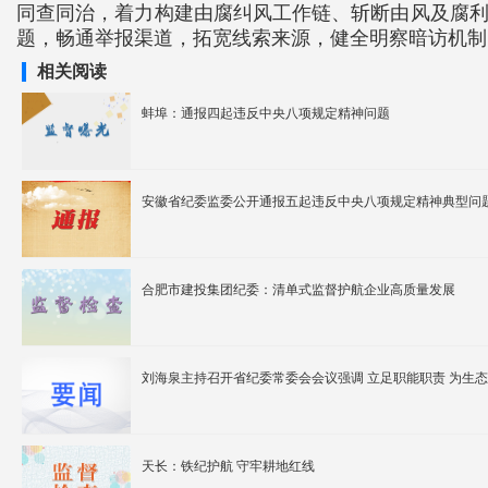
同查同治，着力构建由腐纠风工作链、斩断由风及腐利益
题，畅通举报渠道，拓宽线索来源，健全明察暗访机制
相关阅读
蚌埠：通报四起违反中央八项规定精神问题
安徽省纪委监委公开通报五起违反中央八项规定精神典型问
合肥市建投集团纪委：清单式监督护航企业高质量发展
刘海泉主持召开省纪委常委会会议强调
天长：铁纪护航 守牢耕地红线