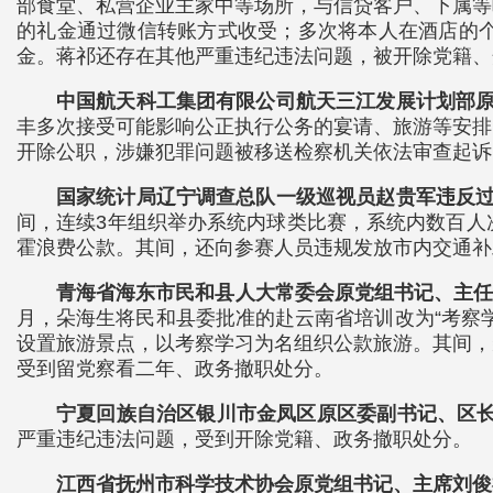
部食堂、私营企业主家中等场所，与信贷客户、下属等
的礼金通过微信转账方式收受；多次将本人在酒店的
金。蒋祁还存在其他严重违纪违法问题，被开除党籍、
中国航天科工集团有限公司航天三江发展计划部
丰多次接受可能影响公正执行公务的宴请、旅游等安排
开除公职，涉嫌犯罪问题被移送检察机关依法审查起诉
国家统计局辽宁调查总队一级巡视员赵贵军违反
间，连续3年组织举办系统内球类比赛，系统内数百人
霍浪费公款。其间，还向参赛人员违规发放市内交通补
青海省海东市民和县人大常委会原党组书记、主
月，朵海生将民和县委批准的赴云南省培训改为“考察
设置旅游景点，以考察学习为名组织公款旅游。其间，
受到留党察看二年、政务撤职处分。
宁夏回族自治区银川市金凤区原区委副书记、区
严重违纪违法问题，受到开除党籍、政务撤职处分。
江西省抚州市科学技术协会原党组书记、主席刘俊