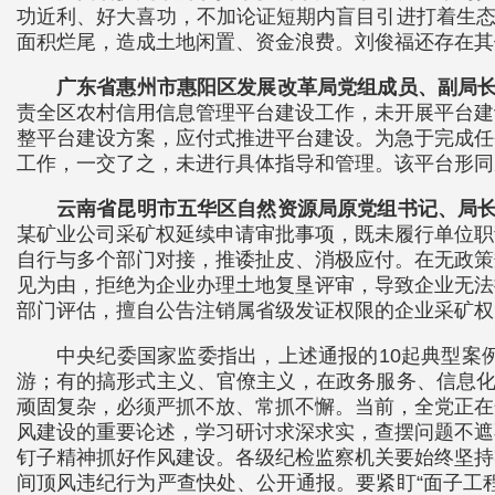
功近利、好大喜功，不加论证短期内盲目引进打着生态
面积烂尾，造成土地闲置、资金浪费。刘俊福还存在其
广东省惠州市惠阳区发展改革局党组成员、副局
责全区农村信用信息管理平台建设工作，未开展平台建
整平台建设方案，应付式推进平台建设。为急于完成任
工作，一交了之，未进行具体指导和管理。该平台形同
云南省昆明市五华区自然资源局原党组书记、局
某矿业公司采矿权延续申请审批事项，既未履行单位职
自行与多个部门对接，推诿扯皮、消极应付。在无政策
见为由，拒绝为企业办理土地复垦评审，导致企业无法
部门评估，擅自公告注销属省级发证权限的企业采矿权
中央纪委国家监委指出，上述通报的10起典型案
游；有的搞形式主义、官僚主义，在政务服务、信息化
顽固复杂，必须严抓不放、常抓不懈。当前，全党正在
风建设的重要论述，学习研讨求深求实，查摆问题不遮
钉子精神抓好作风建设。各级纪检监察机关要始终坚持
间顶风违纪行为严查快处、公开通报。要紧盯“面子工