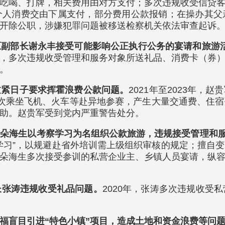
吃喝、打牌，相关费用由对方支付；多次违规收受信贷
个人消费交由下属支付，部分费用公款报销；在操办其父
开除公职，涉嫌犯罪问题被移送检察机关依法审查起诉
原副部长谢永丰接受可能影响公正执行公务的宴请和旅游
，多次违规收受管理和服务对象所送礼品、消费卡（券
。
过紧日子要求挥霍浪费公款问题。
2021年至2023年
次乘坐飞机、火车等赴异地参赛，产生大量交通费、住
助。赵贵军受到党内严重警告处分。
任朵海生以考察学习为名组织公款旅游，违规接受管理和
学习”，以规避赴省外培训需上级组织审核的规定；擅自
朵海生多次接受参训的私营企业主、乡镇人员宴请，纵
长张涛违规收受礼品问题。
2020年，张涛多次违规收受
福盲目引进“特色小镇”项目，造成土地和资金浪费等问