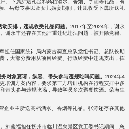
客户、下属所送礼金和高档酒水、香烟、字画等礼品，有
亲、岳母丧事以及女儿婚宴期间，违规收受下属所送礼
。
活动安排，违规收受礼品问题。
2017年至2024年，谢永
）。谢永丰还存在其他严重违纪违法问题，被开除党籍、
，赵贵军担任国家统计局内蒙古调查总队党组书记、总队长期
宿费，大部分费用从项目经费、行政经费中违规支出，挥
服务对象宴请，纵容、带头参与违规吃喝问题。
2024年4
变更培训方案内容，要求第三方培训机构在行程安排中多
容和带头参与违规吃喝，导致学员多次聚餐饮酒。朵海生
私营企业主所送高档酒水、香烟等礼品。张涛还存在其他
题。
刘俊福担任抚州市临川温泉景区党工委书记期间，急