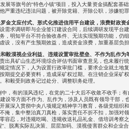
发展等旗号的“特色小镇”项目，投入大量资金搞配套基
他严重违纪违法问题，被开除党籍、开除公职，涉嫌犯
长罗金文应付式、形式化推进信用平台建设，浪费财政资
设需求调研即与企业签订建设合同，后续调研发现平台
务，明知平台不符合验收条件、无法实现预期功能，仍
虚设，没有产生预期效益，造成资金浪费，加重基层负
长和毅漠视企业利益、违规设置审批壁垒、不作为乱作为
责出具矿山生态环境综合评估书面审查意见，也未履行
规定情况下，人为设置行政审批门槛，要求企业就土地
按期提交必要资料，造成采矿权过期。在注销企业采矿
。和毅受到政务记过处分、调整职务处理。
例中，有的顶风违纪，在党的二十大后不收敛不收手；
建设等方面不作为、乱作为，涉及人员既有领导干部，也
开展深入贯彻中央八项规定精神学习教育，各级党组织
不掩，集中整治真刀真枪，落实责任不折不扣，加强对
零容忍，对违规吃喝、违规收送礼品礼金、借培训考察
程”、脱离实际乱决策、层层加码、漠视侵害群众和企业