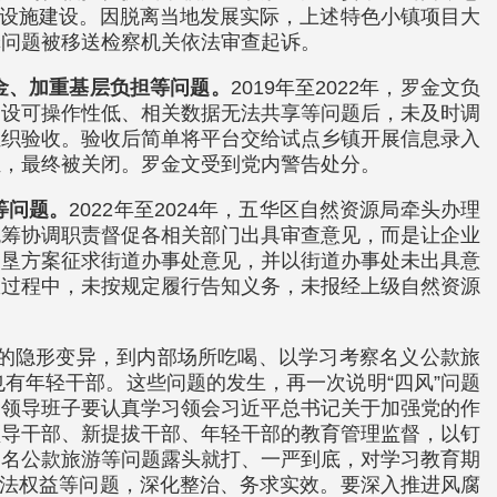
础设施建设。因脱离当地发展实际，上述特色小镇项目大
罪问题被移送检察机关依法审查起诉。
金、加重基层负担等问题。
2019年至2022年，罗金文负
建设可操作性低、相关数据无法共享等问题后，未及时调
组织验收。验收后简单将平台交给试点乡镇开展信息录入
担，最终被关闭。罗金文受到党内警告处分。
等问题。
2022年至2024年，五华区自然资源局牵头办理
统筹协调职责督促各相关部门出具审查意见，而是让企业
复垦方案征求街道办事处意见，并以街道办事处未出具意
权过程中，未按规定履行告知义务，未报经上级自然资源
有的隐形变异，到内部场所吃喝、以学习考察名义公款旅
有年轻干部。这些问题的发生，再一次说明“四风”问题
和领导班子要认真学习领会习近平总书记关于加强党的作
领导干部、新提拔干部、年轻干部的教育管理监督，以钉
之名公款旅游等问题露头就打、一严到底，对学习教育期
合法权益等问题，深化整治、务求实效。要深入推进风腐