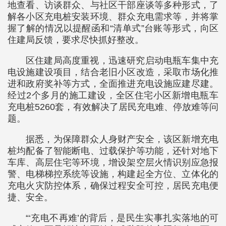
地查看、访谈群众、与社区干部座谈等多种形式，了
解各小区充电桩安装环境、群众充电需求等，并将掌
握了解的情况以提醒函和“清单式”台账等形式，向区
住建局反馈，要求尽快抓好整改。
区住建局高度重视，迅速研究启动电瓶车集中充
电设施建设项目，结合老旧小区改造，采取市场化推
进和政府奖补等方式，全面推进充电设施应建尽建。
经过2个多月的施工建设，全区住宅小区新增电瓶车
充电桩5260套，有效解决了居民充电难、停放难等问
题。
据悉，为保障群众人身财产安全，该区新增充电
桩均配备了智能断电、过载保护等功能，还针对地下
车库、高层住宅等环境，增设架空层火情识别应急报
警、电梯梯控系统等设施，构建起全方位、立体化的
充电火灾防控体系，确保过程安全可控，居民充电便
捷、安全。
“‘充电不再难’的背后，是民生实事扎实落地的可