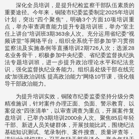
深化全员培训，是提升纪检监察干部队伍素质的
重要途径。今年来，铜陵市纪委监委制定2025年培训
计划，突出“四个聚焦”，明确3个方面10项培训重
点，举办审查调查能力提升专题培训班，举办“室主
任上讲台”培训班3期363余人次。充分运用省纪委“视
频讲堂”等网络平台，组织全系统干部参加学习贯彻
监察法及实施条例等直播培训2期726人次；选派28
名业务骨干，积极参加中央纪委、省纪委监督执纪执
法专题培训班，进一步提升政治理论水平和纪法意
识，强化监督执纪业务能力。组织县处级干部在线完
成“加强政治训练 提高政治能力”网络10节课，强化领
导干部政治能力。
为提升培训实效，铜陵市纪委监委坚持分级分类
精准施训，针对案件办理正面、负面、警示教育、以
案促改“四张清单”，以审查调查为重点，开展案件复
盘培训，已举办3期培训2000余人次。聚焦85后年轻
干部、新进人员关键群体，开展技能比武，围绕纪法
基础知识测试、笔录制作、案件搜查、质量评查等，