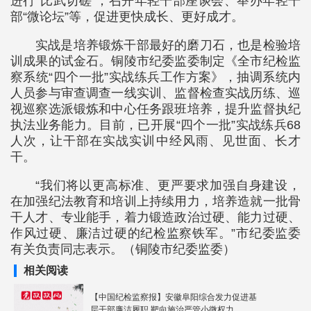
进行“比武切磋”；召开年轻干部座谈会、举办年轻干
部“微论坛”等，促进更快成长、更好成才。
实战是培养锻炼干部最好的磨刀石，也是检验培
训成果的试金石。铜陵市纪委监委制定《全市纪检监
察系统“四个一批”实战练兵工作方案》，抽调系统内
人员参与审查调查一线实训、监督检查实战历练、巡
视巡察选派锻炼和中心任务跟班培养，提升监督执纪
执法业务能力。目前，已开展“四个一批”实战练兵68
人次，让干部在实战实训中经风雨、见世面、长才
干。
“我们将以更高标准、更严要求加强自身建设，
在加强纪法教育和培训上持续用力，培养造就一批骨
干人才、专业能手，着力锻造政治过硬、能力过硬、
作风过硬、廉洁过硬的纪检监察铁军。”市纪委监委
有关负责同志表示。（铜陵市纪委监委）
相关阅读
【中国纪检监察报】安徽阜阳综合发力促进基
层干部廉洁履职 靶向施治严管小微权力