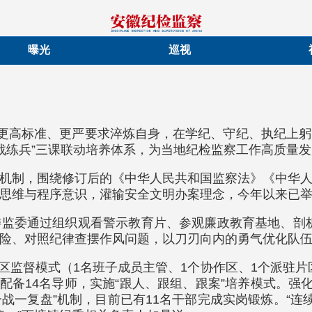
曝光
巡视
以更高标准、更严要求淬炼自身，在学纪、守纪、执纪上
实战练兵”三课联动培养体系，为当地纪检监察工作高质量
机制，围绕修订后的《中华人民共和国监察法》《中华
思维与程序意识，灌输安全文明办案理念，今年以来已举
监委通过组织观看警示教育片、参观廉政教育基地、剖析典
险、对照纪律查摆作风问题，以刀刃向内的勇气优化队
大片区监督模式（1名班子成员主管、1个协作区、1个派驻
部配备14名导师，实施“跟人、跟组、跟案”培养模式。强
一战一复盘”机制，目前已有11名干部完成实岗锻炼。“