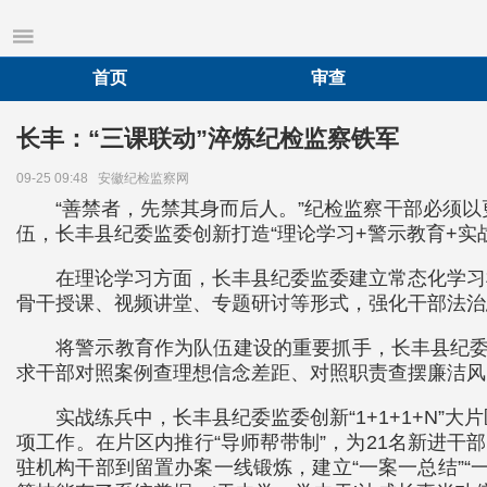
首页
审查
长丰：“三课联动”淬炼纪检监察铁军
09-25 09:48
安徽纪检监察网
“善禁者，先禁其身而后人。”纪检监察干部必须
伍，长丰县纪委监委创新打造“理论学习+警示教育+
在理论学习方面，长丰县纪委监委建立常态化学习
骨干授课、视频讲堂、专题研讨等形式，强化干部法治
将警示教育作为队伍建设的重要抓手，长丰县纪委
求干部对照案例查理想信念差距、对照职责查摆廉洁风
实战练兵中，长丰县纪委监委创新“1+1+1+N”
项工作。在片区内推行“导师帮带制”，为21名新进干
驻机构干部到留置办案一线锻炼，建立“一案一总结”“