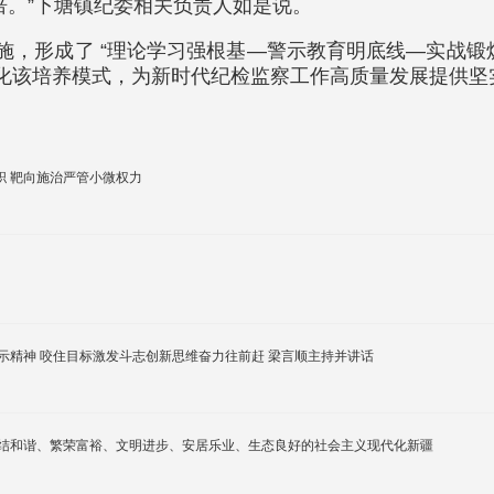
倍。”下塘镇纪委相关负责人如是说。
实施，形成了 “理论学习强根基—警示教育明底线—实战
续优化该培养模式，为新时代纪检监察工作高质量发展提供
 靶向施治严管小微权力
示精神 咬住目标激发斗志创新思维奋力往前赶 梁言顺主持并讲话
团结和谐、繁荣富裕、文明进步、安居乐业、生态良好的社会主义现代化新疆