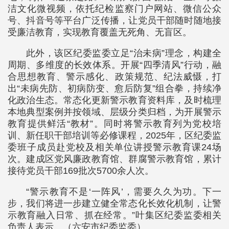
洁文化微视频，依托纪检监察门户网站、微信公众
号、抖音号等平台广泛传播，让党员干部随时随地接
受廉洁教育，实现教育覆盖无死角、无盲区。
此外，该区纪委监委立足“治未病”理念，构建全
周期、多维度的长效体系。开展“四季清风”行动，融
合思想教育、警示感化、政策规范、纪法威慑，打
出“未病先防、初病防变、愈后防复”组合拳，持续净
化政治生态。常态化更新警示教育资料库，及时梳理
本地典型案例并按领域、层级分类归档，为开展警示
教育提供鲜活“教材”。同时将警示教育列为党校培
训、新任职干部培训等必修课程，2025年，区纪委监
委班子成员赴党校及相关单位讲授警示教育课24场
次。建成区党风廉政教育馆、群腐警示教育馆，累计
接待党员干部169批次5700余人次。
“警示教育不是‘一阵风’，需要久久为功。下一
步，我们将进一步建立健全常态化长效化机制，让警
示教育融入日常、抓在经常。”叶集区纪委监委相关
负责人表示。（六安市纪委监委）