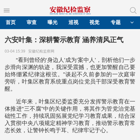
首页
审查
曝光
巡视
视觉
专题
六安叶集：深耕警示教育 涵养清风正气
03-04 15:39
安徽纪检监察网
“看到曾经的‘身边人’成为‘案中人’，剖析他们一步
步滑向深渊的轨迹，我深受震撼，也更加警醒自己要
始终绷紧纪律这根弦。”谈起不久前参加的一次庭审
旁听，叶集区教育系统重点岗位党员干部深受教育警
醒。
近年来，叶集区纪委监委充分发挥警示教育在一
体推进“三不腐”中的关键作用，将其作为管党治党基
础性工作，持续巩固拓展党纪学习教育成果，结合深
入贯彻中央八项规定精神学习教育，推动警示教育常
态长效，让警钟长鸣于耳、纪律牢记于心。