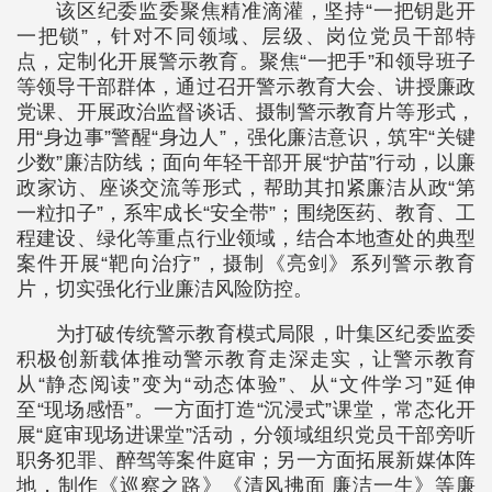
该区纪委监委聚焦精准滴灌，坚持“一把钥匙开
一把锁”，针对不同领域、层级、岗位党员干部特
点，定制化开展警示教育。聚焦“一把手”和领导班子
等领导干部群体，通过召开警示教育大会、讲授廉政
党课、开展政治监督谈话、摄制警示教育片等形式，
用“身边事”警醒“身边人”，强化廉洁意识，筑牢“关键
少数”廉洁防线；面向年轻干部开展“护苗”行动，以廉
政家访、座谈交流等形式，帮助其扣紧廉洁从政“第
一粒扣子”，系牢成长“安全带”；围绕医药、教育、工
程建设、绿化等重点行业领域，结合本地查处的典型
案件开展“靶向治疗”，摄制《亮剑》系列警示教育
片，切实强化行业廉洁风险防控。
为打破传统警示教育模式局限，叶集区纪委监委
积极创新载体推动警示教育走深走实，让警示教育
从“静态阅读”变为“动态体验”、从“文件学习”延伸
至“现场感悟”。一方面打造“沉浸式”课堂，常态化开
展“庭审现场进课堂”活动，分领域组织党员干部旁听
职务犯罪、醉驾等案件庭审；另一方面拓展新媒体阵
地，制作《巡察之路》《清风拂面 廉洁一生》等廉