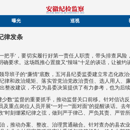
曝光
巡视
”纪律发条
‘一把手’，要切实履行好第一责任人职责，带头排查风险
出明确要求。这场既推心置腹又“辣味”十足的谈话，让被
及领导班子的“廉情”底数，五河县纪委监委建立常态化政
治纪律和政治规矩、落实管党治党政治责任、选人用人、廉
出整改建议，不仅为县委决策提供了有力参考，也为后
键少数”监督的重要抓手，推动监督关口前移。针对信访
及重点岗位人员开展“一对一”“面对面”的提醒谈话。去
键少数”时刻绷紧纪律之弦，做到严于律己、严负其责、严管
治，推动办案、整改、治理贯通融合。针对查办的县农