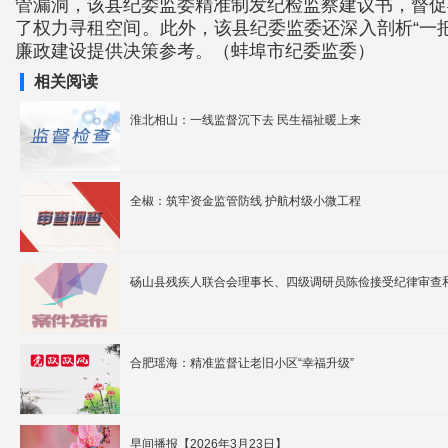
管漏洞，该县纪委监委精准制发纪检监察建议书，督促
了权力寻租空间。此外，该县纪委监委还深入剖析“一
廉政建设提供决策参考。（蚌埠市纪委监委）
相关阅读
淮北相山：一线监督沉下去 民生福祉暖上来
全椒：筑牢资金监管防线 护航村级小微工程
砀山县残疾人联合会理事长、四级调研员陈俭接受纪律审查
合肥瑶海：精准监督让老旧小区“幸福升级”
早间播报【2026年3月23日】