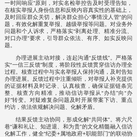
一时间响应”原则，对实名检举控告及时受理告知，
在核实举报人身份信息和反映内容真实性的基础上，
及时回应群众关切，解决群众担心“事情没人管”的问
题，有效化解重复举报、越级举报等问题。对业务外
问题和个人诉求，严格落实“剥离处理、精准分流、
对口办理”要求，引导群众依法、有序、如实反映问
题。
办理进展主动对接，连起沟通“反馈线”。严格落
实“一信三反馈”制度，将阶段性反馈贯穿信访办理全
过程。核查过程中与实名举报人保持沟通，及时告知
办理进展。反馈过程中注重倾听，对举报人补充提供
的证据材料及时记录、认真核查，确保证据链条完
整、核查方向精准，推动信访举报从“办结”向“办
好”转变。对疑难复杂问题及时开展带案下访、重点
约访，依法依规解决问题、化解矛盾。
结果反馈主动协同，形成化解“共同体”。将六尺
巷“谦和礼让、知进退、和为贵”的文化精髓融入信访
化解工作，健全“纪委+属地政府+职能部门”的联动协