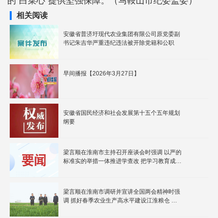
的“白菜心”提供坚强保障。（马鞍山市纪委监委）
相关阅读
安徽省普济圩现代农业集团有限公司原党委副
书记朱吉华严重违纪违法被开除党籍和公职
早间播报【2026年3月27日】
安徽省国民经济和社会发展第十五个五年规划
纲要
梁言顺在淮南市主持召开座谈会时强调 以严的
标准实的举措一体推进学查改 把学习教育成果
转化为干事创业实效
梁言顺在淮南市调研并宣讲全国两会精神时强
调 抓好春季农业生产高水平建设江淮粮仓 为
实现“十五五”良好开局提供有力支撑