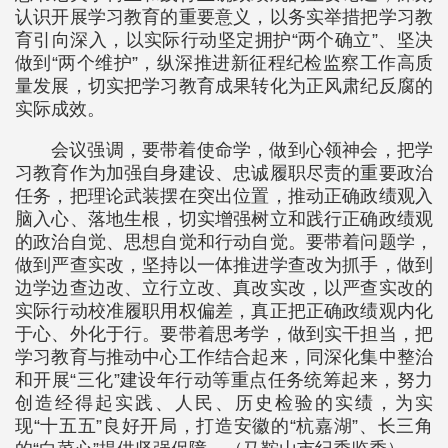
认识开展学习教育的重要意义，以务实举措把学习教
育引向深入，以实际行动坚定拥护“两个确立”、坚决
做到“两个维护”，纵深推进新征程纪检监察工作高质
量发展，切实把学习教育成果转化为正风肃纪反腐的
实际成效。
会议强调，要带着使命学，做到心领神会，把学
习教育作为加强自身建设、忠诚履职尽责的重要政治
任务，把理论武装摆在突出位置，推动正确政绩观入
脑入心、落地生根，切实增强树立和践行正确政绩观
的政治自觉、思想自觉和行动自觉。要带着问题学，
做到严查实改，坚持以一体推进学查改为抓手，做到
边学边查边改、立行立改、真改实改，以严查实改的
实际行动校准履职用权偏差，真正把正确政绩观内化
于心、外化于行。要带着思考学，做到实干担当，把
学习教育与推动中心工作结合起来，同深化集中整治
和开展“三化”建设年行动等重点任务统筹起来，努力
创造经得起实践、人民、历史检验的实绩，为实
现“十五五”良好开局，打造安徽的“杭嘉湖”、长三角