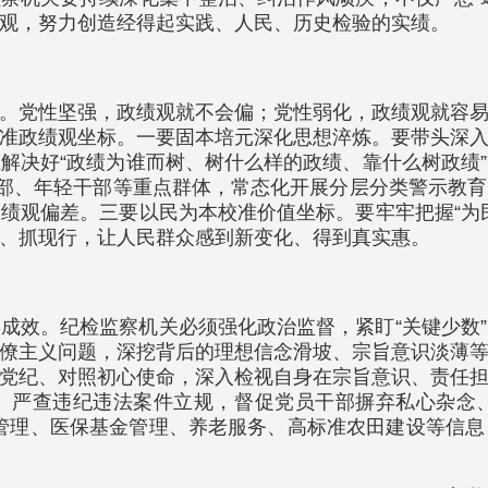
观，努力创造经得起实践、人民、历史检验的实绩。
。党性坚强，政绩观就不会偏；党性弱化，政绩观就容
准政绩观坐标。一要固本培元深化思想淬炼。要带头深
解决好“政绩为谁而树、树什么样的政绩、靠什么树政绩
干部、年轻干部等重点群体，常态化开展分层分类警示教
绩观偏差。三要以民为本校准价值坐标。要牢牢把握“为
、抓现行，让人民群众感到新变化、得到真实惠。
成效。纪检监察机关必须强化政治监督，紧盯“关键少数
僚主义问题，深挖背后的理想信念滑坡、宗旨意识淡薄
党纪、对照初心使命，深入检视自身在宗旨意识、责任
、严查违纪违法案件立规，督促党员干部摒弃私心杂念
资”管理、医保基金管理、养老服务、高标准农田建设等信