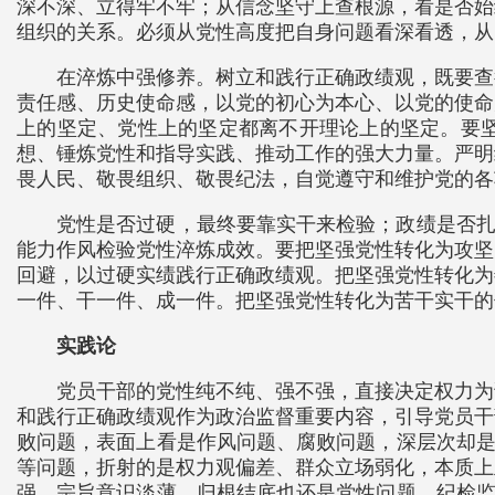
深不深、立得牢不牢；从信念坚守上查根源，看是否始
组织的关系。必须从党性高度把自身问题看深看透，从
在淬炼中强修养。树立和践行正确政绩观，既要查
责任感、历史使命感，以党的初心为本心、以党的使命
上的坚定、党性上的坚定都离不开理论上的坚定。要
想、锤炼党性和指导实践、推动工作的强大力量。严明
畏人民、敬畏组织、敬畏纪法，自觉遵守和维护党的各
党性是否过硬，最终要靠实干来检验；政绩是否扎
能力作风检验党性淬炼成效。要把坚强党性转化为攻坚
回避，以过硬实绩践行正确政绩观。把坚强党性转化为
一件、干一件、成一件。把坚强党性转化为苦干实干的
实践论
党员干部的党性纯不纯、强不强，直接决定权力为
和践行正确政绩观作为政治监督重要内容，引导党员干
败问题，表面上看是作风问题、腐败问题，深层次却是
等问题，折射的是权力观偏差、群众立场弱化，本质上
强、宗旨意识淡薄，归根结底也还是党性问题。纪检监