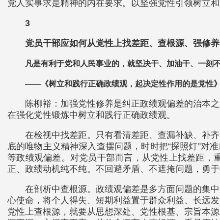
党人实事求是精神的内在要求。以坚强党性引领树立和
3
党员干部应如何从党性上找差距、查根源、强修养
凡是有利于党和人民事业的，就坚决干、加油干、一刻
——《树立和践行正确政绩观，起决定性作用的是党性
陈柳裕：加强党性修养是纠正政绩观偏差的治本之
在强化党性锻炼中树立和践行正确政绩观。
在检视中找差距。只有看清差距、查漏补缺、补齐
底的唯物主义精神深入查摆问题，时时把“探照灯”对
等政绩观偏差。对党员干部而言，从党性上找差距，
正、政绩动机纯不纯。不回避矛盾、不遮掩问题，勇于
在剖析中查根源。政绩观偏差是多方面问题的集中
心使命，将个人得失、短期利益置于群众利益、长远发
党性上查根源，就要从思想深处、党性根基、宗旨本源