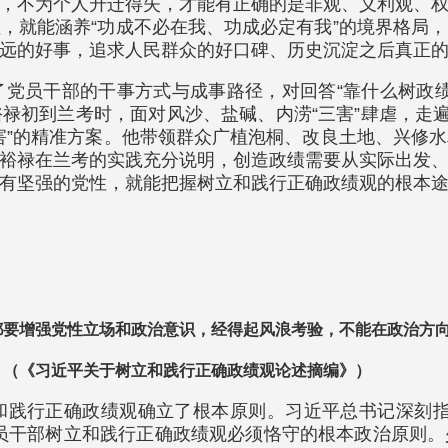
，不为个人升迁得失，才能有正确的是非观、义利观、
，就能涵养“功成不必在我、功成必定有我”的境界格局
远的好事，追求人民群众的好口碑、历史沉淀之后真正
党员干部的干事方式与成事路径，对回答“靠什么树政
禄初到兰考时，面对风沙、盐碱、内涝“三害”肆虐，走遍
害”的精准方案。他带领群众广植泡桐、改良土地、兴修
裕禄在兰考的实践充分说明，创造政绩需要从实际出发
有坚强的党性，就能把握树立和践行正确政绩观的根本
都要增强党性立场和政治意识，经得起风浪考验，不能在政治方
》（《习近平关于树立和践行正确政绩观论述摘编》）
和践行正确政绩观确立了根本原则。习近平总书记深刻指
员干部树立和践行正确政绩观必须恪守的根本政治原则