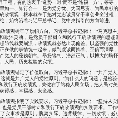
目工程，有的热衷于“造势一时”而不是“造福一方”，等
里如一、知行合一，是为党分忧、为国尽责、为民奉献
确政绩观，根本就在于把对党忠诚贯穿干事创业全过程
绝，始终沿着习近平总书记、党中央指引的方向前进。
政绩观树牢了旗帜方向。习近平总书记指出：“马克思
柱和政治灵魂，是党员干部树立和践行正确政绩观的思想
想防线就要崩溃，政绩观就必然出现偏差。以坚强的党
正在做的事情统一起来，做到虔诚而执着、至信而深厚
产党人的蓬勃朝气、昂扬锐气、浩然正气，以博大的胸
、人民、历史检验的实绩。
政绩观锚定了价值取向。习近平总书记指出：“共产党
这就是共产党人的党性原则。”为什么人的问题，是检
立和践行正确政绩观，关键在于站稳人民立场，把人民对
获得感、幸福感、安全感。
政绩观指明了实践要求。习近平总书记指出：“坚持从
，也是党员干部树立和践行正确政绩观的实践要求。工
了实事求是原则，脱离实际、违背规律。一切政绩，必须植