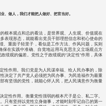
创业、做人，我们才能把人做好、把官当好。
绩的根本观点和总的看法，是世界观、人生观、价值观在
诸多表现形态，就能看出党员干部理想信念和初心使命的
潜绩、重面子轻里子，看似是工作方法、作风问题，实则
能确保在实践中准确、自觉地运用马克思主义立场观点方
政绩观的偏差。党性之于政绩观的“决定性”作用，具体
决定性作用。我们党是为人民谋幸福、给人民办事的，除
党性决定了共产党人必须把为民办事、为民造福作为最重
干部有坚强的党性，就能心怀人民，把人民满意作为衡量
到决定性作用。衡量党性强弱的根本尺子是公、私二字。
私。只有坚持以党性立身做事，才能时刻牢记自己的第一