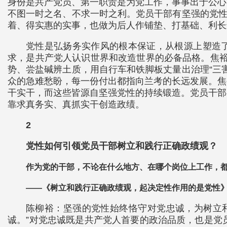
身份是共产党员、第一职责是为党工作，事事出于公心
不图一时之名、不求一时之利。党员干部有坚强的党性
着、得实惠的实事，也做为后人作铺垫、打基础、利长
党性是弘扬务实作风的根本保证，从根源上塑造了
求，是共产党人认识世界和改造世界的必备品格。焦裕
势、尝盐碱辨土质，用自行车和铁脚板丈量出治理“三
众的急难愁盼，每一份付出都指向兰考的长远发展。焦
干实干，而这些皆源自坚强党性的持续锻造。党员干部
靠求真务实、真抓实干创造政绩。
2
党性如何引领党员干部树立和践行正确政绩观？
作为党的干部，不论在什么地方、在哪个岗位上工作，
——《树立和践行正确政绩观，起决定性作用的是党性
陈柳裕：坚强的党性始终恪守对党忠诚，为树立
诚。”对党忠诚既是共产党人首要的政治品质，也是党