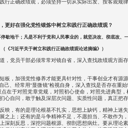
践行正确政绩观，必须坚持一切从实际出发、按客观规
，更好在强化党性锻炼中树立和践行正确政绩观？
不停歇地干；凡是不利于党和人民事业的，就坚决改、彻底改、
》（《习近平关于树立和践行正确政绩观论述摘编》）
道，党员干部必须常常对镜自省，深入查找政绩观方面
短板，加强党性修养才能更具针对性，干事创业才有源
准自己、经常用“显微镜”检视自身，深入查找是否存在重
重点在于对照党章党规，对照初心使命，对照先进典型，
扪心自问，敢于触及深层次问题、实质性问题，真正把
反映，有的是理论根基不扎实，思想上缺钙，精神上迷
展之上；还有的是斗争精神不足，不愿担当、不敢作为
上深刻反思，深挖问题根源、彻剖思想病灶。要从理论