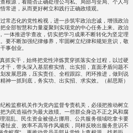
上查根源，看能否正确处理公与私、局部与全局、个人与
常悟常进，从而更好树立和践行正确政绩观。
通过常态化的党性检视，进一步筑牢政治忠诚，增强政治
，把全部智慧和力量凝聚到实现党的中心任务上来。政治
，一体推进学查改，切实把学习成果不断转化为坚定理
征。要不断加强纪律修养，牢固树立纪律和规矩意识，敬
中干事创业。
要真抓实干，始终把党性淬炼贯穿抓落实全过程，以过硬
长才干，带头深入基层察实情、出实招，直面矛盾问题不
谋划发展思路，压实责任、全程跟踪、闭环推进，做到说
子精神一抓到底，务实功、出实招、求实效。（郝思斯）
。纪检监察机关作为党内监督专责机关，必须把推动树立
，把为民造福作为最大政绩。一些群众身边不正之风和腐
管理混乱、民生资金被侵占挪用、公共服务领域吃拿卡要
推诿扯皮、效率不高等作风顽疾，同样反映出服务意识不
蝇贪蚁腐”，更推动党员干部从党性上查根源、找差距、