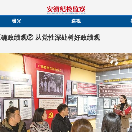
曝光
巡视
正确政绩观② ​从党性深处树好政绩观