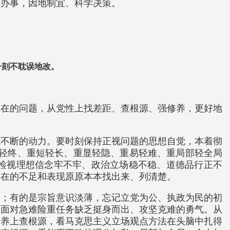
律办事，因地制宜、科学决策。
一刻不耽误地改。
存在的问题，从党性上找差距、查根源、强修养，更好地
源不断的动力。要时刻保持正视问题的思想自觉，本着彻
始轻终、重短轻长、重显轻隐、重易轻难、重局部轻全局
检视理想信念牢不牢、政治立场稳不稳、道德品行正不
存在的不足和表现原原本本找出来、列清楚。
失；有的是宗旨意识淡薄，忘记立党为公、执政为民的初
，面对急难险重任务缺乏挺身而出、攻坚克难的勇气。从
素养上查根源，看马克思主义立场观点方法在头脑中扎得