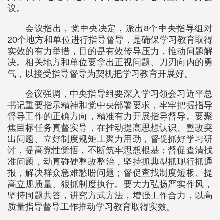
议。
会议指出，党中央决定，派出8个中央指导组对
20个地方和单位进行指导督导，是确保学习教育取得
实效的有力举措，目的是有效传导压力，推动问题解
决。相关地方和单位要拿出正视问题、刀刃向内的勇
气，以接受指导督导为契机把学习教育开展好。
会议强调，中央指导组要深入学习领会习近平总
书记重要指示精神和党中央部署要求，牢牢把握指导
督导工作的正确方向，精准有力开展指导督导。要聚
焦目标任务真督实导，在推动提高思想认识、整改突
出问题、立好制度规矩上聚力用劲，督促抓好学习研
讨，提高党性觉悟，不断筑牢思想根基；督促查清找
准问题，动真碰硬整改整治，坚持抓典型抓现行抓通
报，解决群众急难愁盼问题；督促查找制度短板、提
高立规质量、狠抓制度执行。要大力弘扬严实作风，
坚持同题共答，讲究方式方法，增强工作合力，以高
质量指导督导工作推动学习教育取得实效。