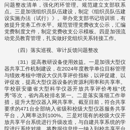
问题整改清单，强化闭环管理。规范建立支部联系
点。三是加强组织员队伍建设，制定《组织员队伍建
设实施办法（试行）》。举办党支部书记培训班，有
效提升党务工作水平。规范管理党费收支公示，汇编
党费制度文件，制定党费收支公示模板。四是加强流
动党员教育管理，扎实做好党组织关系转接工作。
（四）落实巡视、审计反馈问题整改
（31）提高教研设备使用效益。一是加强大型仪
器共享工作机制建设，在2024年度教学单位目标管理
与绩效考核中增设大仪共享评价指标，以评促建、以
评促改，提高大型仪器设备的资源利用率和共享率。
学校获安徽省大型科学仪器开放共享评价考核“优
秀”等次，省内高校排名第一。二是落实落细工作举
措，提升大型仪器入网共享率。截至目前，符合共享
要求的471台全部纳入省级和校级大型仪器服务共享
平台，入网率达到100%。三是对现有的校级大仪开
放共享平台系统进行升级改造，与自建共享系统的学
院进行系统对接，将数据信息统一纳入到校共享平台