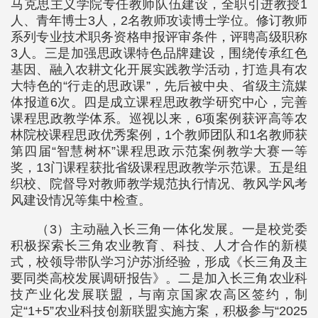
马克思主义学院专任教师队伍建设，全职引进教授1
人、青年博士3人，2名教师攻读博士学位。修订教师
系列专业技术职务资格申报评审条件，评聘高级职称
3人。三是加强思政课特色品牌建设，围绕传承红色
基因、融入农耕文化开展实践教学活动，打造具有农
大特色的“行走的思政课”，先后被中央、省级主流媒
体报道6次。四是成立课程思政教学研究中心，完善
课程思政教学体系。巡视以来，6项案例获评高等农
林院校课程思政优秀案例，1个教师团队和1名教师获
第四届“智慧树杯”课程思政示范案例教学大赛一等
奖，13门课程获批省级课程思政教学示范课。五是组
织校、院督导对教师教学规范执行情况、教风学风考
风建设情况等集中检查。
（3）主动融入长三角一体化发展。一是校党委
积极探索长三角农业教育、科技、人才合作的新模
式，校领导带队学习沪苏浙经验，形成《长三角及主
要同类高校发展调研报告》。二是加入长三角农业科
技产业化发展联盟，与南京国家农高区签约，制
定“1+5”农业科技创新联盟实施方案，积极参与“2025