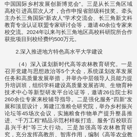
中国国际乡村发展创新博览会”。三是从长三角区域
高校引进高层次人才，合作申报省部级科技奖。牵头
主办长三角国际“新农人”学术交流会、长三角新文科
教育专业认证联盟专家研讨会等，邀请40余位专家来
校交流。2024年以来与长三角地区高校科研院所合作
获批项目到校经费约500万元。
2.深入推进地方特色高水平大学建设
（4）深入谋划新时代高等农林教育研究。一是
召开党建与思想政治等5个大会，系统谋划改革发展
任务和高质量发展举措，并举办中层领导人员能力提
升培训班，组织学科建设高质量发展咨询、生物育种
技术中心等新型研发平台论证等，邀请26位院士和
260余位专家来校辅导指导。二是强化服务“四新”发
展和顶层设计，筹建江淮粮仓研究院，举办乡村振兴
论坛等45场次会议，实施粮食作物单产提升整县推
进、“千万工程”精品示范村样板打造、服务“百校联百
县兴千村”等三大行动。三是加强高等农林教育研
究，充分发挥高教所、智库作用，编制《高等农业教