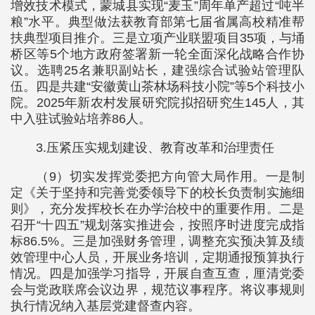
增效技术模式，蒙城县实现“麦玉”周年单产超过“吨半
粮”水平。典型做法获教育部第七届省属高校精准帮
扶典型项目推介。三是立项产业联盟项目35项，与埇
桥区等5个地方政府签署新一轮全面深化战略合作协
议。选聘25名兼职副站长，建强综合试验站管理队
伍。四是共建“安徽黄山茶林场科技小院”等5个科技小
院。2025年新农村发展研究院拟招研究生145人，其
中入驻试验站培养86人。
3.压紧压实规划建设、教育改革和治理责任
（9）切实发挥党委把方向管大局作用。一是制
定《关于坚持和完善党委领导下的校长负责制实施细
则》，充分发挥校长在办学治校中的重要作用。二是
召开“十四五”规划落实推进会，按照序时进度完成指
标86.5%。三是加强财务管理，调整充实预决算及绩
效管理中心人员，开展业务培训，定期通报预算执行
情况。四是加强学习指导，开展自查互查，厘清党委
会与党政联席会议边界，规范议事程序。将议事规则
执行情况纳入基层党建督查内容。