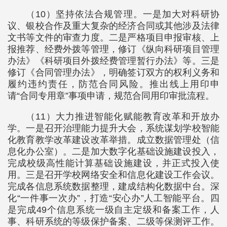
（10）坚持依法合规管理。一是加大对科研协
议、银校合作及重大复杂的经济合同或其他涉及法律
文书等文件的审查力度。二是严格项目申报审核、上
报推荐、经费外拨等管理，修订《纵向科研项目管理
办法》《科研项目外拨经费管理暂行办法》等。三是
修订《合同管理办法》，明确签订双方的权利义务和
履约违约责任，防范合同风险。推出线上用印申
请“合同专用章”事项申请，规范合同用印审批流程。
（11）大力推进智能化赋能教育改革和开放办
学。一是召开治理能力提升大会，系统谋划学校智能
化教育教学改革建设改革举措。成立数据管理处（信
息化办公室）。二是加大数字化基础设施建设投入，
完成校级高性能计算基础设施建设，并正式投入使
用。三是召开学校网络安全和信息化建设工作会议。
完成各信息系统数据整理，建成结构化数据中台。深
化“一件事一次办”，打造“安心办”人工智能平台。四
是完成49个信息系统一级自主定级和备案工作，人
事、科研系统的等级保护备案、二级等保测评工作。