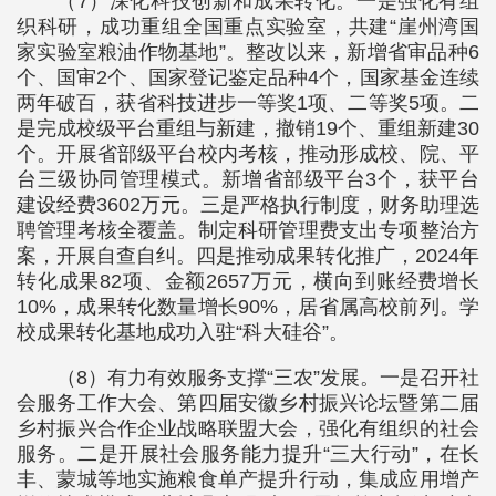
（7）深化科技创新和成果转化。一是强化有组
织科研，成功重组全国重点实验室，共建“崖州湾国
家实验室粮油作物基地”。整改以来，新增省审品种6
个、国审2个、国家登记鉴定品种4个，国家基金连续
两年破百，获省科技进步一等奖1项、二等奖5项。二
是完成校级平台重组与新建，撤销19个、重组新建30
个。开展省部级平台校内考核，推动形成校、院、平
台三级协同管理模式。新增省部级平台3个，获平台
建设经费3602万元。三是严格执行制度，财务助理选
聘管理考核全覆盖。制定科研管理费支出专项整治方
案，开展自查自纠。四是推动成果转化推广，2024年
转化成果82项、金额2657万元，横向到账经费增长
10%，成果转化数量增长90%，居省属高校前列。学
校成果转化基地成功入驻“科大硅谷”。
（8）有力有效服务支撑“三农”发展。一是召开社
会服务工作大会、第四届安徽乡村振兴论坛暨第二届
乡村振兴合作企业战略联盟大会，强化有组织的社会
服务。二是开展社会服务能力提升“三大行动”，在长
丰、蒙城等地实施粮食单产提升行动，集成应用增产