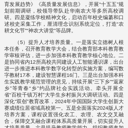
育发展趋势》《高质量发展信息》，开展“十五五”规
划前期调研，校领导带队赴华南农大等多所高校调
研。四是凝练学校精神文化，启动百年校史编纂和口
述校史采集工作，厘清理念识别系统定位，打造“农
耕文化节”“神农大讲堂”等品牌。
（5）提升人才培养质量。一是落实立德树人根
本任务，召开教育教学大会，结合教育部本科教育教
学审核评估，进一步加强本科教育教学核心地位。二
是协同省内12所高校共同建设人工智能通识课，出台
进一步推进本科教学数字化转型的实施方案，编写数
字教材17本，建设智慧课程16门。三是出台加强本科
生实践教学规范管理的意见，持续开展“三下乡”“返家
乡”等青春“乡”约品牌社会实践活动。牵头开展全
省“百校千镇万村”大学生乡村振兴大调研活动。四是
深化“双创”教育改革，2024年中国国际大学生创新大
赛成绩位居省域高校第一。五是全面落实2024版人才
培养方案，课程设置强化农工、农理、农文交叉融
合，保障交叉融合课程体系高质量开展，切实提升人
才培养质量。六是提升教师教学能力，组织教师参加