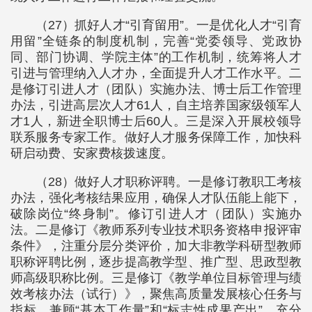
（27）抓好人才“引育留用”。一是优化人才“引育
用留”全链条的制度机制，完善“党委领导、党政协
同、部门协调、学院主体”的工作机制，统筹将人才
引进与管理纳入人才办，全面提升人才工作水平。二
是修订引进人才（团队）实施办法、博士后工作管理
办法，引进高层次人才61人，自主培养国家级领军人
才1人，新进全职博士后60人。三是深入开展校领导
联系服务专家工作。做好人才服务保障工作，加快科
研启动费、安家费核拨速度。
（28）做好人才职称评聘。一是修订教职工考核
办法，强化考核结果应用，确保人才队伍能上能下，
破除岗位“终身制”。修订引进人才（团队）实施办
法。二是修订《教师系列专业技术职务资格申报评审
条件》，注重分层分类评价，加大非教学科研型教师
职称评聘比例，逐步提高教学型、推广型、思政型教
师高级职称比例。三是修订《教学单位目标管理与绩
效考核办法（试行）》，聚焦高质量发展核心任务与
指标，兼顾“基本工作量”和“标志性成果产出”，充分