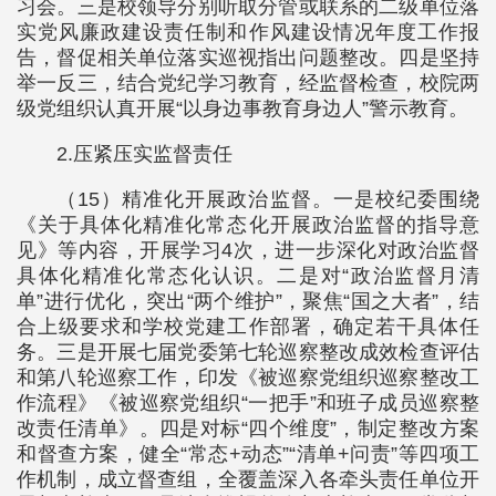
习会。三是校领导分别听取分管或联系的二级单位落
实党风廉政建设责任制和作风建设情况年度工作报
告，督促相关单位落实巡视指出问题整改。四是坚持
举一反三，结合党纪学习教育，经监督检查，校院两
级党组织认真开展“以身边事教育身边人”警示教育。
2.压紧压实监督责任
（15）精准化开展政治监督。一是校纪委围绕
《关于具体化精准化常态化开展政治监督的指导意
见》等内容，开展学习4次，进一步深化对政治监督
具体化精准化常态化认识。二是对“政治监督月清
单”进行优化，突出“两个维护”，聚焦“国之大者”，结
合上级要求和学校党建工作部署，确定若干具体任
务。三是开展七届党委第七轮巡察整改成效检查评估
和第八轮巡察工作，印发《被巡察党组织巡察整改工
作流程》《被巡察党组织“一把手”和班子成员巡察整
改责任清单》。四是对标“四个维度”，制定整改方案
和督查方案，健全“常态+动态”“清单+问责”等四项工
作机制，成立督查组，全覆盖深入各牵头责任单位开