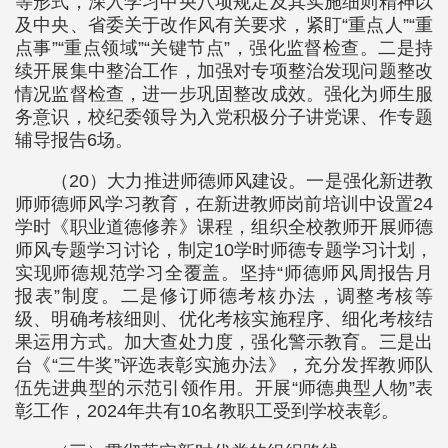
等形式，深入学习中央八项规定及其实施细则精神以
及中央、省委关于改作风有关要求，紧盯“重点人”“重
点事”“重点领域”“关键节点”，强化监督检查。二是持
续开展集中整治工作，加强对专项整治发现问题整改
情况监督检查，进一步巩固整改成效。强化为师生服
务意识，校纪委领导为入党积极分子讲党课、作专题
辅导报告6场。
（20）大力推进师德师风建设。一是强化新进教
师师德师风学习教育，在新进教师岗前培训中设置24
学时《职业道德修养》课程，组织全校教师开展师德
师风专题学习讨论，制定10学时师德专题学习计划，
实现师德规范学习全覆盖。坚持“师德师风周报告月
报表”制度。二是修订师德考核办法，调整考核等
级、明确考核细则、优化考核实施程序、细化考核结
果运用方式。加大查处力度，强化警示教育。三是出
台《“三牛奖”评选表彰实施办法》，充分发挥教师队
伍先进典型的示范引领作用。开展“师德典型人物”表
彰工作，2024年共有10名教职工受到学校表彰。